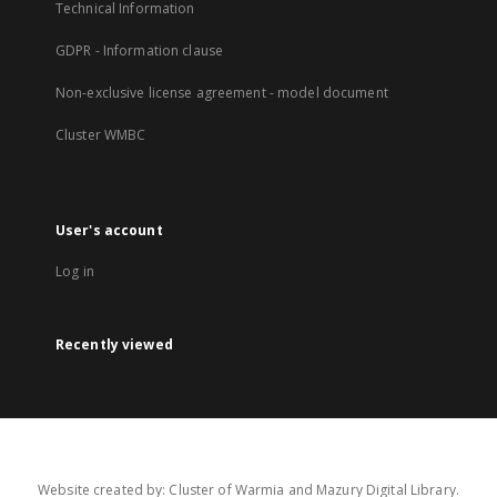
Technical Information
GDPR - Information clause
Non-exclusive license agreement - model document
Cluster WMBC
User's account
Log in
Recently viewed
Website created by: Cluster of Warmia and Mazury Digital Library.