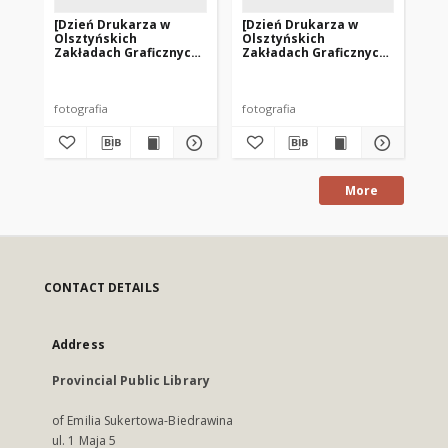
[Dzień Drukarza w
[Dzień Drukarza w
[D
Olsztyńskich
Olsztyńskich
Ol
Zakładach Graficznych.
Zakładach Graficznych.
Za
2]
3]
4]
fotografia
fotografia
fot
More
CONTACT DETAILS
Address
Provincial Public Library
of Emilia Sukertowa-Biedrawina
ul. 1 Maja 5