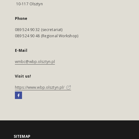
10-117 Olsztyn
Phone
089 524 90 32 (secretariat)
089 524 90 48 (Regional Workshop)
E-Mail
wmbc@wbp.olsztyn.pl
Visit us!
https://www.wbp.olsztyn.pl/
SITEMAP