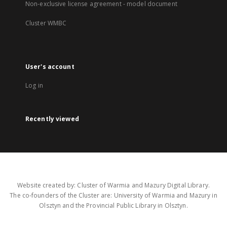
Non-exclusive license agreement - model document
Cluster WMBC
User's account
Log in
Recently viewed
Website created by: Cluster of Warmia and Mazury Digital Library.
The co-founders of the Cluster are: University of Warmia and Mazury in
Olsztyn and the Provincial Public Library in Olsztyn.