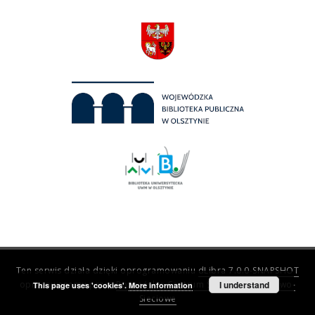
Ten serwis działa dzięki oprogramowaniu
dLibra 7.0.0-SNAPSHOT
opracowanemu przez
Poznańskie Centrum Superkomputerowo-
I understand
This page uses 'cookies'.
More information
Sieciowe