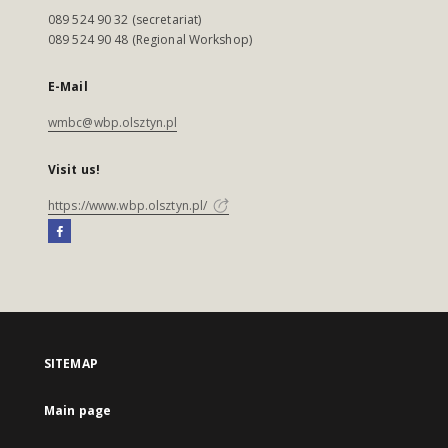
089 524 90 32 (secretariat)
089 524 90 48 (Regional Workshop)
E-Mail
wmbc@wbp.olsztyn.pl
Visit us!
https://www.wbp.olsztyn.pl/
SITEMAP
Main page