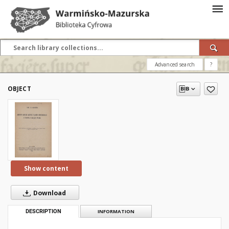
Advanced search
?
OBJECT
Show content
Download
DESCRIPTION
INFORMATION