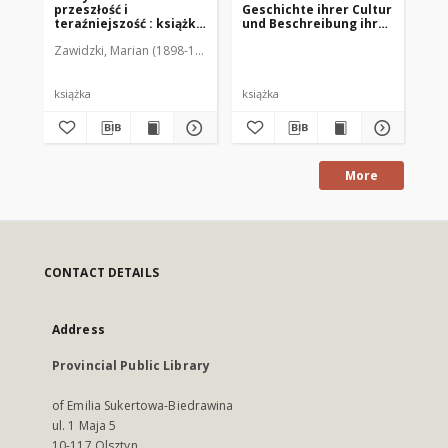
przeszłość i
Geschichte ihrer Cultur
Fe
teraźniejszość : książka
und Beschreibung ihrer
Wa
zbiorowa
land- und
Ja
Zawidzki, Marian (1898-1945). Red.
Sch
forstwirthschaftlichen
Verhältnisse : Festgabe
für die Mitglieder der
XXIV. Versammlung
książka
książka
ksi
deutscher Land und
Forstwirthe zu
Königsberg in Pr.
More
CONTACT DETAILS
Address
Provincial Public Library
of Emilia Sukertowa-Biedrawina
ul. 1 Maja 5
10-117 Olsztyn