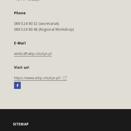
Phone
089 524 90 32 (secretariat)
089 524 90 48 (Regional Workshop)
E-Mail
wmbc@wbp.olsztyn.pl
Visit us!
https://www.wbp.olsztyn.pl/
SITEMAP