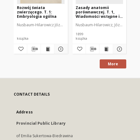
Rozwój świata
Zasady anatomii
zwierzęcego. T. 1:
porównawczej. T. 1,
Embryologia ogólna
Wiadomości wstępne i
Anatomia
Nusbaum-Hilarowicz Józef (1859-1917)
Nusbaum-Hilarowicz, Józef (1859-19
porównawcza zwierząt
bezkręgowych
1899
książka
książka
More
CONTACT DETAILS
Address
Provincial Public Library
of Emilia Sukertowa-Biedrawina