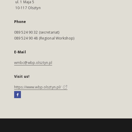
ul. 1 Maja 5
10-117 Olsztyn
Phone
089 524 90 32 (secretariat)
089 524 90 48 (Regional Workshop)
E-Mail
wmbc@wbp.olsztyn.pl
Visit us!
https://www.wbp.olsztyn.pl/