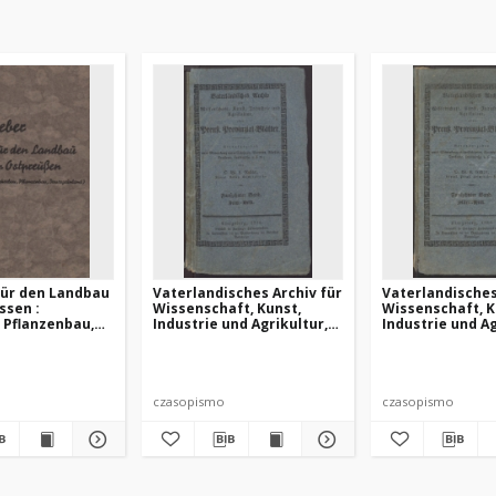
für den Landbau
Vaterlandisches Archiv für
Vaterlandisches
ssen :
Wissenschaft, Kunst,
Wissenschaft, K
 Pflanzenbau,
Industrie und Agrikultur,
Industrie und Ag
land)
oder Preuss.
oder Preuss:
Provinzial=Blätter: 1936,
Provinzial=Blätt
Bd. 15, Juni=Heft
Bd. 15, März=He
czasopismo
czasopismo