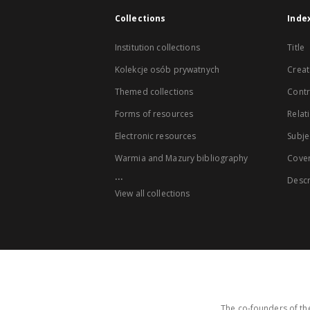
Collections
Inde
Institution collections
Title
Kolekcje osób prywatnych
Creat
Themed collections
Contr
Forms of resources
Relat
Electronic resources
Subje
Warmia and Mazury bibliography
Cove
...
Descr
View all collections
The co-founders of the