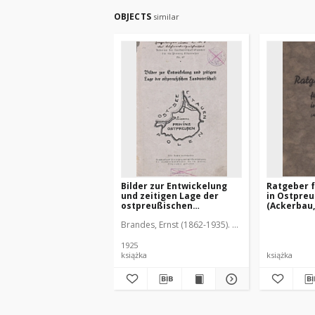
OBJECTS
similar
Bilder zur Entwickelung
Ratgeber 
und zeitigen Lage der
in Ostpreu
ostpreußischen
(Ackerbau,
Landwirtschaft
Dauergrün
Brandes, Ernst (1862-1935). Wstęp
1925
książka
książka