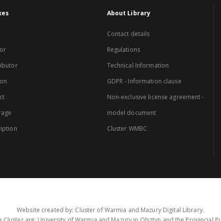
xes
About Library
Contact details
or
Regulations
ibutor
Technical Information
ion
GDPR - Information clause
ct
Non-exclusive license agreement -
rage
model document
iption
Cluster WMBC
Website created by: Cluster of Warmia and Mazury Digital Library.
 Cluster are: University of Warmia and Mazury in Olsztyn and the Provincial Pub