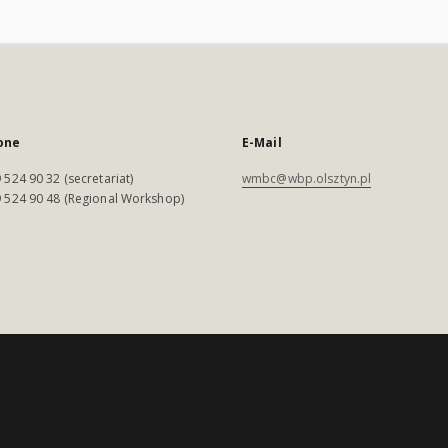
one
E-Mail
 524 90 32 (secretariat)
wmbc@wbp.olsztyn.pl
 524 90 48 (Regional Workshop)