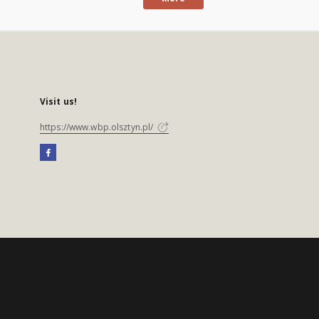
Visit us!
https://www.wbp.olsztyn.pl/