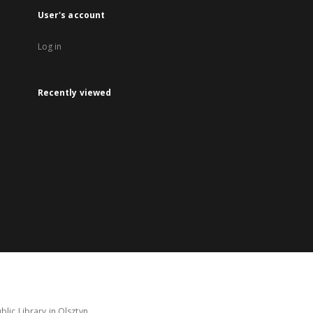
User's account
Log in
Recently viewed
lic Library in Olsztyn.