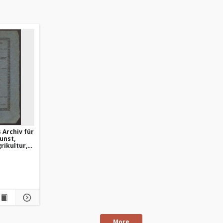
 Archiv für
unst,
rikultur,
er 1936,
ft
More