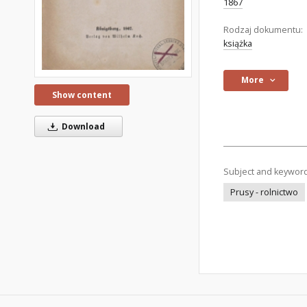
1867
Rodzaj dokumentu:
książka
More
Show content
Download
Subject and keywor
Prusy - rolnictwo