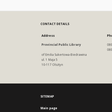
CONTACT DETAILS
Address
Ph
Provincial Public Library
089
089
of Emilia Sukertowa-Biedrawina
ul. 1 Maja 5
10-117 Olsztyn
SITEMAP
Main page