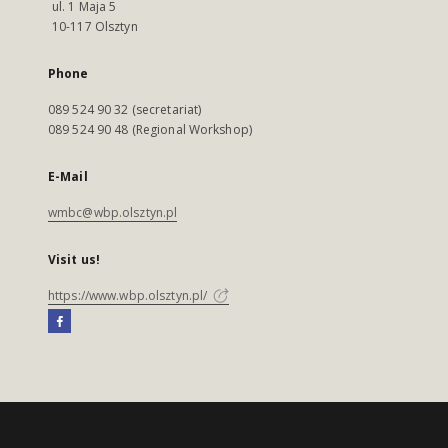
ul. 1 Maja 5
10-117 Olsztyn
Phone
089 524 90 32 (secretariat)
089 524 90 48 (Regional Workshop)
E-Mail
wmbc@wbp.olsztyn.pl
Visit us!
https://www.wbp.olsztyn.pl/