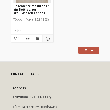
Geschichte Masurens :
ein Beitrag zur
preußischen Landes-
und Kulturgeschichte.
Töppen, Max (1822-1893)
Nach gedruckten und
ungedruckten Quellen
książka
More
CONTACT DETAILS
Address
Provincial Public Library
of Emilia Sukertowa-Biedrawina