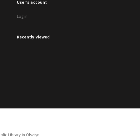
User's account
Log in
Recently viewed
lic Library in Olsztyn.