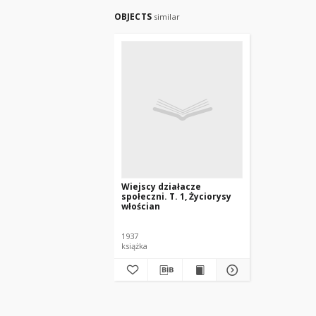
OBJECTS
similar
Wiejscy działacze
społeczni. T. 1, Życiorysy
włościan
1937
książka