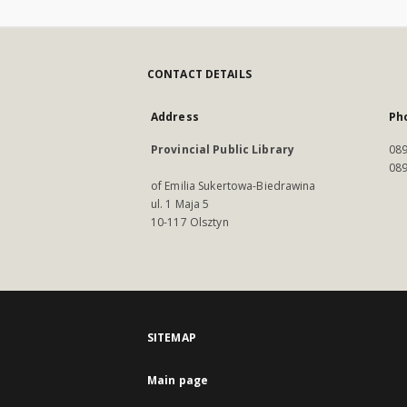
CONTACT DETAILS
Address
Ph
Provincial Public Library
089
089
of Emilia Sukertowa-Biedrawina
ul. 1 Maja 5
10-117 Olsztyn
SITEMAP
Main page