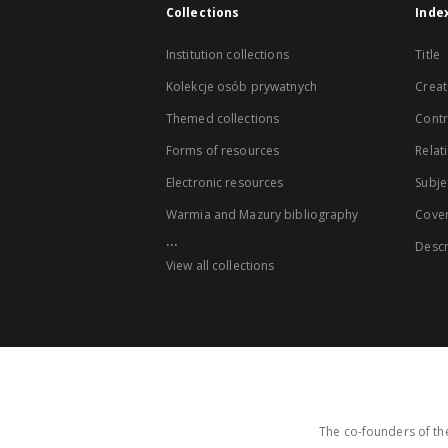
Collections
Inde
Institution collections
Title
Kolekcje osób prywatnych
Creat
Themed collections
Contr
Forms of resources
Relat
Electronic resources
Subje
Warmia and Mazury bibliography
Cove
...
Descr
View all collections
The co-founders of the