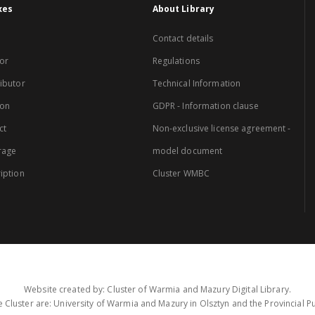
xes
About Library
Contact details
or
Regulations
ibutor
Technical Information
ion
GDPR - Information clause
ct
Non-exclusive license agreement -
rage
model document
iption
Cluster WMBC
Website created by: Cluster of Warmia and Mazury Digital Library.
 Cluster are: University of Warmia and Mazury in Olsztyn and the Provincial Pub