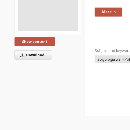
More
Show content
Subject and keywor
Download
socjologia wsi - Po