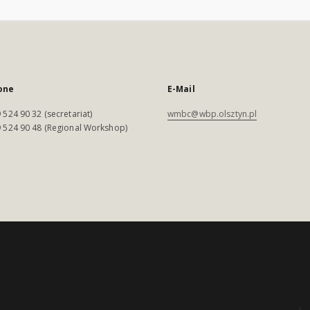
one
E-Mail
 524 90 32 (secretariat)
wmbc@wbp.olsztyn.pl
 524 90 48 (Regional Workshop)