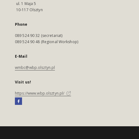
ul. 1 Maja 5
10-117 Olsztyn
Phone
089 524 90 32 (secretariat)
089 524 90 48 (Regional Workshop)
E-Mail
wmbc@wbp.olsztyn.pl
Visit us!
https://www.wbp.olsztyn.pl/