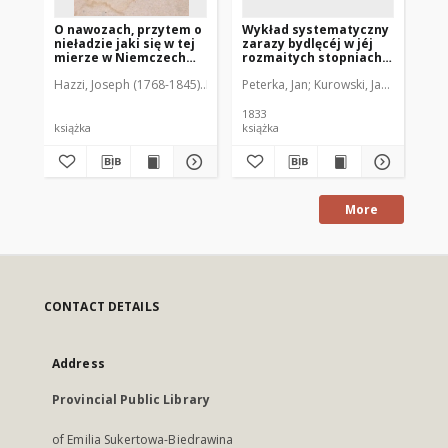
O nawozach, przytem o
Wykład systematyczny
Ro
nieładzie jaki się w tej
zarazy bydlęcéj w jéj
pr
mierze w Niemczech
rozmaitych stopniach,
po
postrzegać daje
postaci i połączeniach z
sp
Hazzi, Joseph (1768-1845)
Kamieński, Napoleon Ludwik Felicjan (1806-
Peterka, Jan
Kurowski, Jan Nepomuce
Glo
innemi zaraźliwemi
byd
chorobami, z dodaniem
za
środków szerzeniu się
1833
onéj zapobiegających
książka
książka
ksi
jako odpowiedź na ten
przedmiot, przez
cesarza austryackiego
i wielu monarchów
tudzież przez
More
towarzystwa uczone na
premię do
najdokładniejszego
wypracowania podany
CONTACT DETAILS
Address
Provincial Public Library
of Emilia Sukertowa-Biedrawina