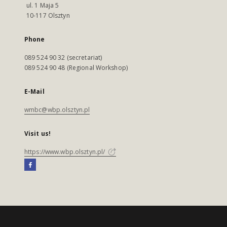
ul. 1 Maja 5
10-117 Olsztyn
Phone
089 524 90 32 (secretariat)
089 524 90 48 (Regional Workshop)
E-Mail
wmbc@wbp.olsztyn.pl
Visit us!
https://www.wbp.olsztyn.pl/