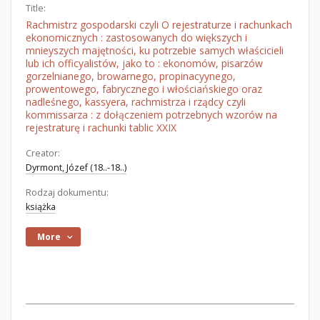
Title:
Rachmistrz gospodarski czyli O rejestraturze i rachunkach
ekonomicznych : zastosowanych do większych i
mnieyszych majętności, ku potrzebie samych właścicieli
lub ich officyalistów, jako to : ekonomów, pisarzów
gorzelnianego, browarnego, propinacyynego,
prowentowego, fabrycznego i włościańskiego oraz
nadleśnego, kassyera, rachmistrza i rządcy czyli
kommissarza : z dołączeniem potrzebnych wzorów na
rejestraturę i rachunki tablic XXIX
Creator:
Dyrmont, Józef (18..-18..)
Rodzaj dokumentu:
książka
More