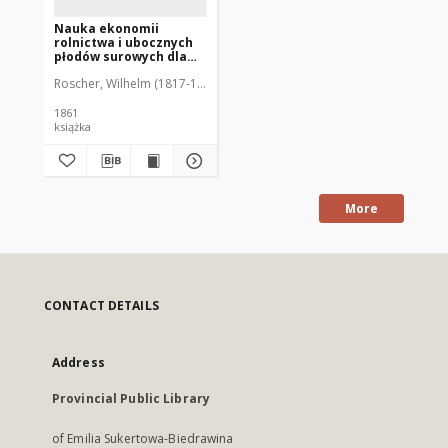
Nauka ekonomii
rolnictwa i ubocznych
płodów surowych dla
poświęcających się tej
Roscher, Wilhelm (1817-1894)
Kupiszeński, Franciszek (ca 1802-1877). 
nauce i trudniących się
stosowaniem jej do
spraw życia
1861
społecznego
książka
More
CONTACT DETAILS
Address
Provincial Public Library
of Emilia Sukertowa-Biedrawina