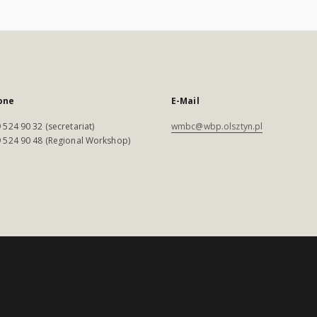
one
E-Mail
 524 90 32 (secretariat)
wmbc@wbp.olsztyn.pl
 524 90 48 (Regional Workshop)