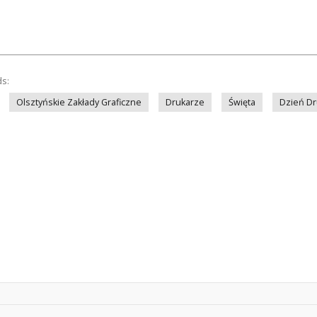
ds:
Olsztyńskie Zakłady Graficzne
Drukarze
Święta
Dzień Dr