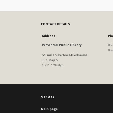
CONTACT DETAILS
Address
Ph
Provincial Public Library
089
089
of Emilia Sukertowa-Biedrawina
ul. 1 Maja 5
10-117 Olsztyn
SITEMAP
Main page