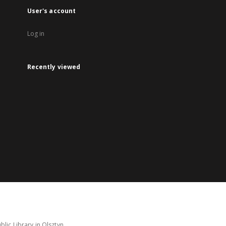
User's account
Log in
Recently viewed
lic Library in Olsztyn.