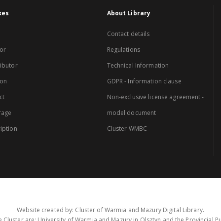
xes
About Library
Contact details
or
Regulations
ibutor
Technical Information
ion
GDPR - Information clause
ct
Non-exclusive license agreement -
rage
model document
iption
Cluster WMBC
Website created by: Cluster of Warmia and Mazury Digital Library.
 Cluster are: University of Warmia and Mazury in Olsztyn and the Provincial Pub