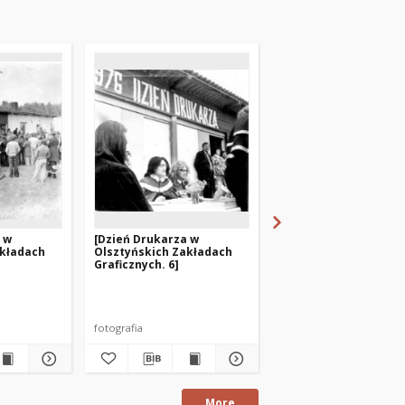
 w
[Dzień Drukarza w
[Dzień Drukarza w
akładach
Olsztyńskich Zakładach
Olsztyńskich Zakład
Graficznych. 6]
Graficznych. 9]
fotografia
fotografia
More