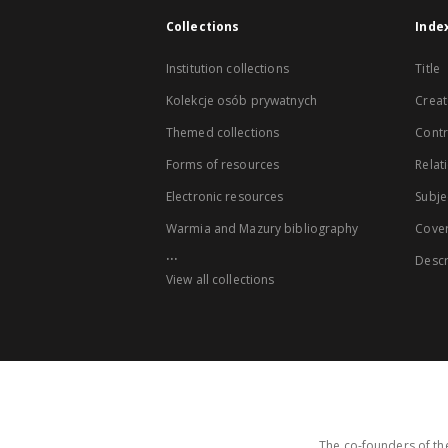
Collections
Inde
Institution collections
Title
Kolekcje osób prywatnych
Creat
Themed collections
Contr
Forms of resources
Relat
Electronic resources
Subje
Warmia and Mazury bibliography
Cove
...
Descr
View all collections
The co-founders of the