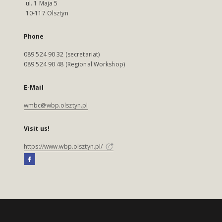
ul. 1 Maja 5
10-117 Olsztyn
Phone
089 524 90 32 (secretariat)
089 524 90 48 (Regional Workshop)
E-Mail
wmbc@wbp.olsztyn.pl
Visit us!
https://www.wbp.olsztyn.pl/