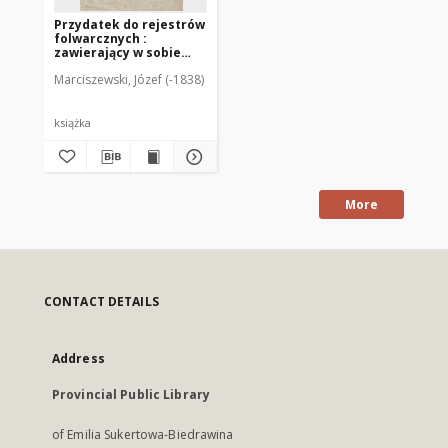
Przydatek do rejestrów
folwarcznych :
zawierający w sobie
niektóre doświadczone
Marciszewski, Józef (-1838)
praktyki, w wielu
okolicznościach i
przypadkach mogące
bydź pod ręką bardzo
książka
użyteczne, mianowicie
gospodarzom i
gospodyniom wieyskim
/ zebrane przez Autora
Rejestrów
More
CONTACT DETAILS
Address
Provincial Public Library
of Emilia Sukertowa-Biedrawina