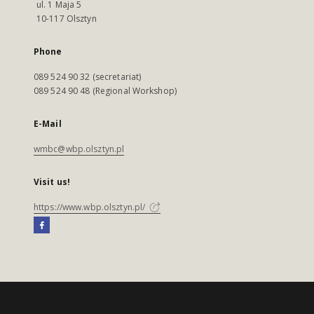
ul. 1 Maja 5
10-117 Olsztyn
Phone
089 524 90 32 (secretariat)
089 524 90 48 (Regional Workshop)
E-Mail
wmbc@wbp.olsztyn.pl
Visit us!
https://www.wbp.olsztyn.pl/