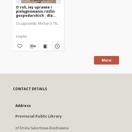
O roli, iey uprawie i
pielęgnowaniu roślin
gospodarskich : dla
użycia po szkołach
Oczapowski, Michał (1788-1854)
powiatowych w
Wydziale Uniwersytetu
Wileńskiego
książka
More
CONTACT DETAILS
Address
Provincial Public Library
of Emilia Sukertowa-Biedrawina