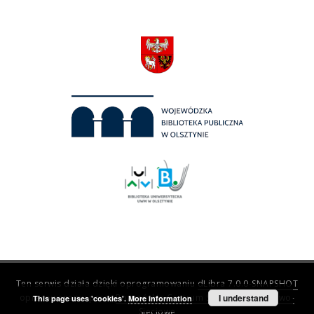
Ten serwis działa dzięki oprogramowaniu
dLibra 7.0.0-SNAPSHOT
opracowanemu przez
Poznańskie Centrum Superkomputerowo-
I understand
This page uses 'cookies'.
More information
Sieciowe