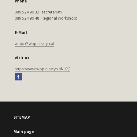
Phone
089 524 90 32 (secretariat)
089 524 90 48 (Regional Workshop)
E-Mail
wmbc@wbp.olsztyn.pl
Visit us!
https://www.wbp.olsztyn.pl/
SITEMAP
Main page