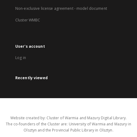
Non-exclusive license agreement - model document
Cluster WMBC
User's account
Log in
Recently viewed
Website created by: Cluster of Warmia and Mazury Digital Library.
The co-founders of the Cluster are: University of Warmia and Mazury in
Olsztyn and the Provincial Public Library in Olsztyn.