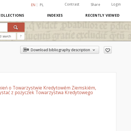
Contrast
Login
Share
EN
PL
COLLECTIONS
INDEXES
RECENTLY VIEWED
d search
?
Download bibliography description
aśnień o Towarzystwie Kredytowém Ziemskiém,
rzystać z pożyczek Towarzystwa Kredytowego