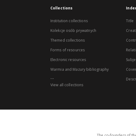
Collections
Inde
Institution collections
Title
Kolekcje osób prywatnych
Creat
Themed collections
Contr
Forms of resources
Relat
Electronic resources
Subje
Warmia and Mazury bibliography
Cove
...
Descr
View all collections
The co-founders of the