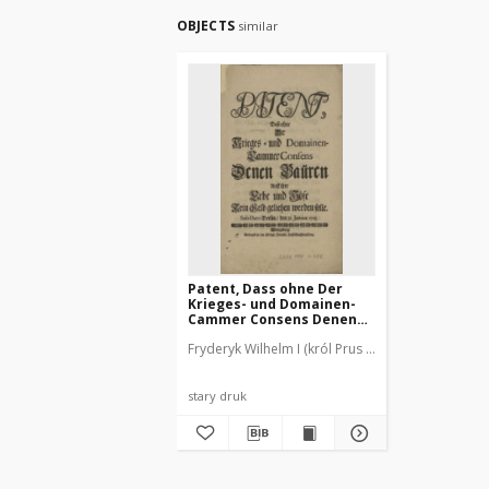
OBJECTS
similar
Patent, Dass ohne Der
Krieges- und Domainen-
Cammer Consens Denen
Bauren Auff ihre Erbe und
Fryderyk Wilhelm I (król Prus ; 1688-1740).
Reusne
Höfe Kein Geld geliehen
werden solle. Sub Dato
Berlin, den 31 Januar. 1725
stary druk