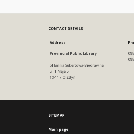
CONTACT DETAILS
Address
Ph
Provincial Public Library
089
089
of Emilia Sukertowa-Biedrawina
ul. 1 Maja 5
10-117 Olsztyn
SITEMAP
Main page