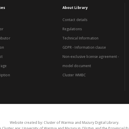
xes
About Library
Contact details
or
Regulations
ibutor
Technical Information
ion
GDPR - Information clause
ct
Non-exclusive license agreement -
rage
model document
iption
Cluster WMBC
Website created by: Cluster of Warmia and Mazury Digital Library.
 Cluster are: University of Warmia and Mazury in Olsztyn and the Provincial Pub