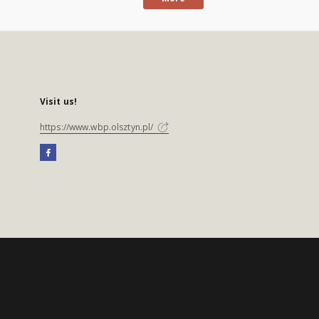
Visit us!
https://www.wbp.olsztyn.pl/