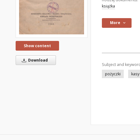
książka
More
Show content
Download
Subject and keywor
pożyczki
kasy