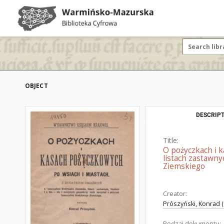
OBJECT
DESCRIPT
Title:
O pożyczkach i 
listach zastawn
Ziemskiego
Creator:
Prószyński, Konrad 
Rodzaj dokumentu: