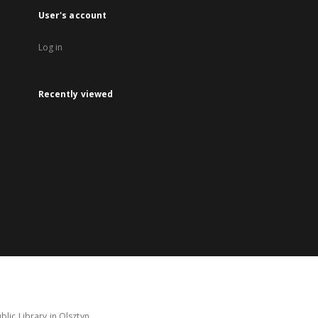
User's account
Log in
Recently viewed
lic Library in Olsztyn.