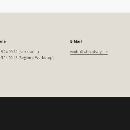
one
E-Mail
 524 90 32 (secretariat)
wmbc@wbp.olsztyn.pl
 524 90 48 (Regional Workshop)