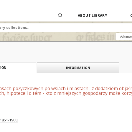
ABOUT LIBRARY
Advance
INFORMATION
ION
kasach pożyczkowych po wsiach i miastach : z dodatkiem obj
ych, hipotece i o tém - kto z mniejszych gospodarzy może ko
(1851-1908)