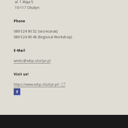
ul. 1 Maja 5
10-117 Olsztyn
Phone
089 524 90 32 (secretariat)
089 524 90 48 (Regional Workshop)
E-Mail
wmbc@wbp.olsztyn.pl
Visit us!
https://www.wbp.olsztyn.pl/