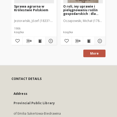
Sprawa agrarna w
O roli, iey uprawie i
Ja
Królestwie Polskiem
pielęgnowaniu roślin
go
gospodarskich : dla
Ro
użycia po szkołach
na
Jeziorański, Józef (1833?-1907)
Oczapowski, Michał (1788-1854)
Ple
powiatowych w
Rol
Wydziale Uniwersytetu
Wileńskiego
1906
książka
książka
ksi
More
CONTACT DETAILS
Address
Provincial Public Library
of Emilia Sukertowa-Biedrawina