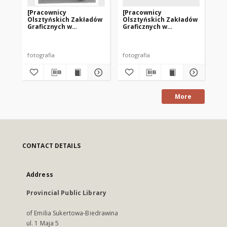
[Pracownicy
[Pracownicy
[P
Olsztyńskich Zakładów
Olsztyńskich Zakładów
Ol
Graficznych w
Graficznych w
Gr
pochodzie
pochodzie
po
pierwszomajowym. 1]
pierwszomajowym. 2]
pi
fotografia
fotografia
fot
More
CONTACT DETAILS
Address
Provincial Public Library
of Emilia Sukertowa-Biedrawina
ul. 1 Maja 5