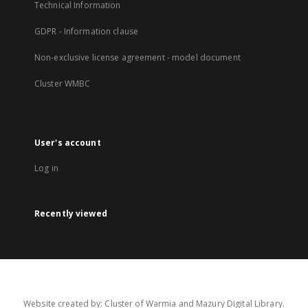
Technical Information
GDPR - Information clause
Non-exclusive license agreement - model document
Cluster WMBC
User's account
Log in
Recently viewed
Website created by: Cluster of Warmia and Mazury Digital Library.