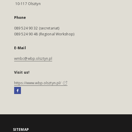
10-117 Olsztyn
Phone
089 524 90 32 (secretariat)
089 524 90 48 (Regional Workshop)
E-Mail
wmbc@wbp.olsztyn.pl
Visit us!
https://www.wbp.olsztyn.pl/
SITEMAP