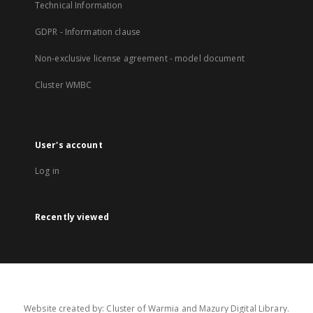
Technical Information
GDPR - Information clause
Non-exclusive license agreement - model document
Cluster WMBC
User's account
Log in
Recently viewed
Website created by: Cluster of Warmia and Mazury Digital Library.