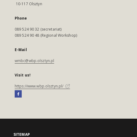
10-117 Olsztyn
Phone
089 524 90 32 (secretariat)
089 524 90 48 (Regional Workshop)
E-Mail
wmbc@wbp.olsztyn.pl
Visit us!
https://www.wbp.olsztyn.pl/
SITEMAP