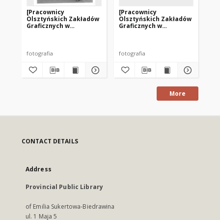
[Pracownicy
[Pracownicy
[P
Olsztyńskich Zakładów
Olsztyńskich Zakładów
Ol
Graficznych w
Graficznych w
Gr
pochodzie
pochodzie
po
pierwszomajowym. 1]
pierwszomajowym. 2]
pi
fotografia
fotografia
fot
More
CONTACT DETAILS
Address
Provincial Public Library
of Emilia Sukertowa-Biedrawina
ul. 1 Maja 5