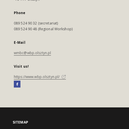
Phone
089 524 90 32 (secretariat)
089 524 90 48 (Regional Workshop)
E-Mail
wmbc@wbp.olsztyn.pl
Visit us!
https://www.wbp.olsztyn.pl/
SITEMAP