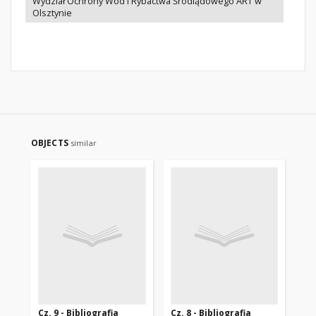
Wydział Ochrony Wód i Rybactwa Śródlądowego ART w
Olsztynie
OBJECTS
similar
Cz. 9 - Bibliografia
Cz. 8 - Bibliografia
Cz.