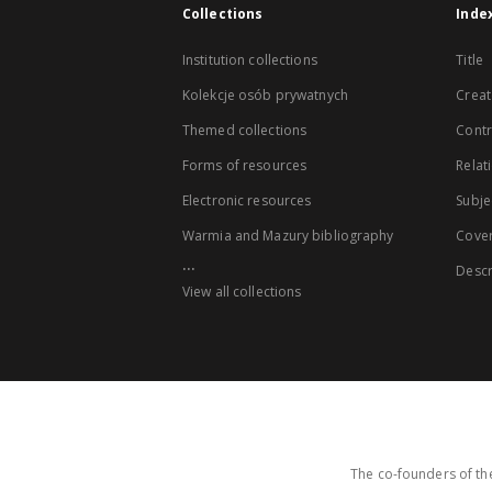
Collections
Inde
Institution collections
Title
Kolekcje osób prywatnych
Creat
Themed collections
Contr
Forms of resources
Relat
Electronic resources
Subje
Warmia and Mazury bibliography
Cove
...
Descr
View all collections
The co-founders of the