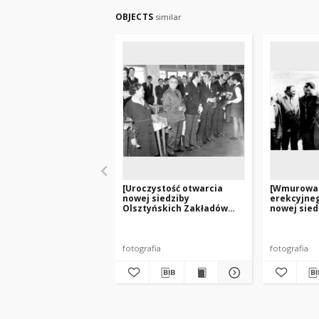
OBJECTS
similar
[Uroczystość otwarcia
[Wmurowan
nowej siedziby
erekcyjne
Olsztyńskich Zakładów
nowej sied
Graficznych. 2]
Olsztyńsk
Graficznych
fotografia
fotografia