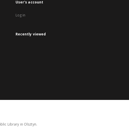
User's account
Log in
Recently viewed
lic Library in Olsztyn.