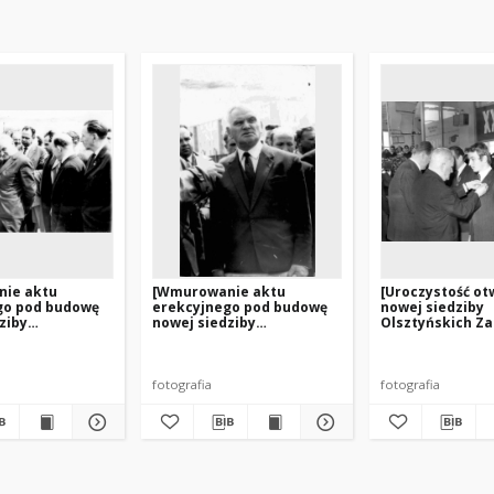
ie aktu
[Wmurowanie aktu
[Uroczystość ot
go pod budowę
erekcyjnego pod budowę
nowej siedziby
ziby
nowej siedziby
Olsztyńskich Z
ich Zakładów
Olsztyńskich Zakładów
Graficznych. 4]
. 1]
Graficznych. 2]
fotografia
fotografia