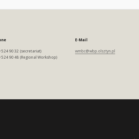
one
E-Mail
 524 90 32 (secretariat)
wmbc@wbp.olsztyn.pl
 524 90 48 (Regional Workshop)