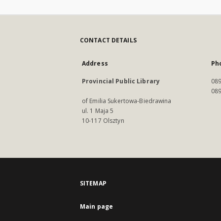
CONTACT DETAILS
Address
Ph
Provincial Public Library
089
089
of Emilia Sukertowa-Biedrawina
ul. 1 Maja 5
10-117 Olsztyn
SITEMAP
Main page