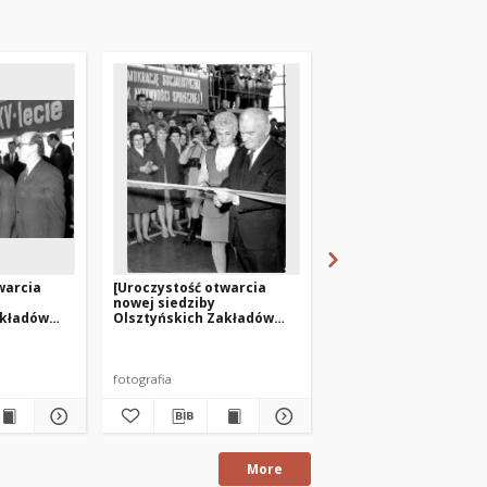
warcia
[Uroczystość otwarcia
[Otwarcie nowej sied
nowej siedziby
Olsztyńskich Zakład
akładów
Olsztyńskich Zakładów
Graficznych. 1]
Graficznych. 3]
fotografia
fotografia
More