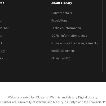
xes
About Library
Contact details
or
Regulations
ibutor
Technical Information
ion
GDPR - Information clause
ct
Non-exclusive license agreement -
rage
model document
iption
Cluster WMBC
Website created by: Cluster of Warmia and Mazury Digital Library.
 Cluster are: University of Warmia and Mazury in Olsztyn and the Provincial Pub