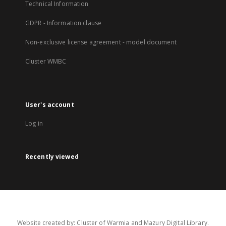
Technical Information
GDPR - Information clause
Non-exclusive license agreement - model document
Cluster WMBC
User's account
Log in
Recently viewed
Website created by: Cluster of Warmia and Mazury Digital Library.