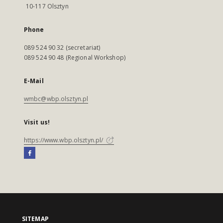
10-117 Olsztyn
Phone
089 524 90 32 (secretariat)
089 524 90 48 (Regional Workshop)
E-Mail
wmbc@wbp.olsztyn.pl
Visit us!
https://www.wbp.olsztyn.pl/
SITEMAP