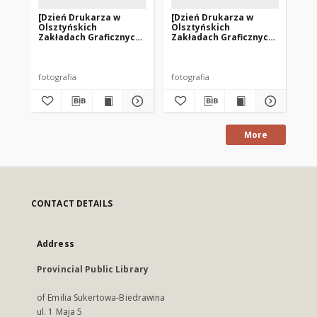
[Dzień Drukarza w
[Dzień Drukarza w
[D
Olsztyńskich
Olsztyńskich
Ol
Zakładach Graficznych.
Zakładach Graficznych.
Za
2]
3]
4]
fotografia
fotografia
fot
More
CONTACT DETAILS
Address
Provincial Public Library
of Emilia Sukertowa-Biedrawina
ul. 1 Maja 5