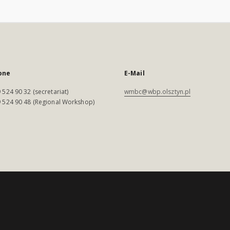
one
E-Mail
 524 90 32 (secretariat)
wmbc@wbp.olsztyn.pl
 524 90 48 (Regional Workshop)