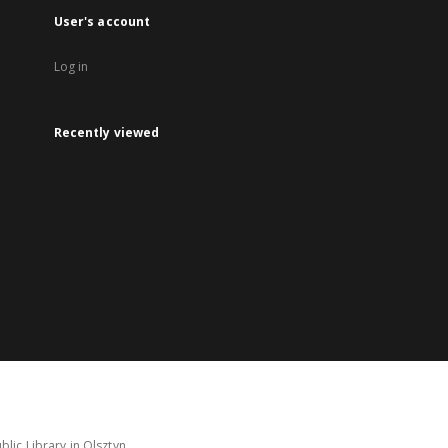
User's account
Log in
Recently viewed
lic Library in Olsztyn.