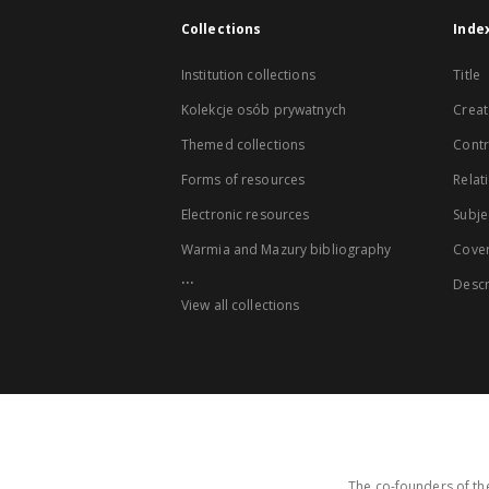
Collections
Inde
Institution collections
Title
Kolekcje osób prywatnych
Creat
Themed collections
Contr
Forms of resources
Relat
Electronic resources
Subje
Warmia and Mazury bibliography
Cove
...
Descr
View all collections
The co-founders of the