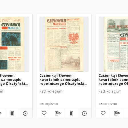
 Słowem :
Czcionką i Słowem :
Czcionką i Słow
k samorządu
kwartalnik samorządu
kwartalnik sam
go Olsztyńskich
robotniczego Olsztyńskich
robotniczego O
raficznych im.
Zakładów Graficznych im.
Zakładów Grafic
um
Red. kolegium
Red. kolegium
Pieniężnego w
Seweryna Pieniężnego w
Seweryna Pieni
975 (R. 5), nr 16
Olsztynie, 1975 (R. 5), nr 17
Olsztynie, 1975 (
czasopismo
czasopismo