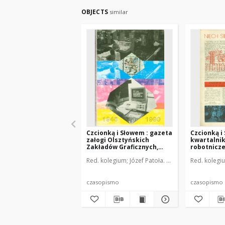
OBJECTS
similar
Czcionką i Słowem : gazeta
Czcionką i
załogi Olsztyńskich
kwartalni
Zakładów Graficznych,
robotnicze
1990 (R. 16), nr 65
Zakładów G
Red. kolegium
Józef Patoła. Oprac.
Red. kolegi
Seweryna 
Olsztynie, 1
czasopismo
czasopismo