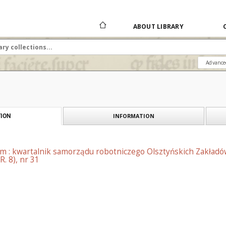
ABOUT LIBRARY
Advance
INFORMATION
ION
em : kwartalnik samorządu robotniczego Olsztyńskich Zakładó
R. 8), nr 31