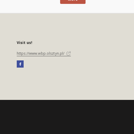
Visit us!
https://www.wbp.olsztyn.pl/