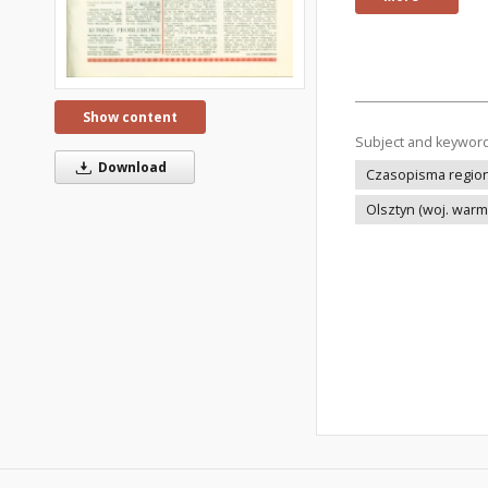
Show content
Subject and keywor
Download
Czasopisma regiona
Olsztyn (woj. war