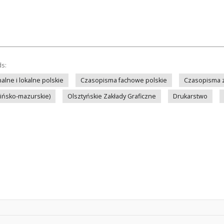
ds:
lne i lokalne polskie
Czasopisma fachowe polskie
Czasopisma z
mińsko-mazurskie)
Olsztyńskie Zakłady Graficzne
Drukarstwo