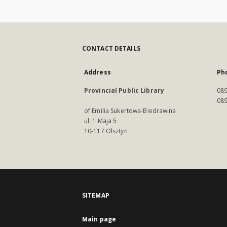
CONTACT DETAILS
Address
Ph
Provincial Public Library
089
089
of Emilia Sukertowa-Biedrawina
ul. 1 Maja 5
10-117 Olsztyn
SITEMAP
Main page