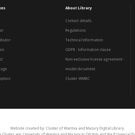
xes
About Library
Contact details
or
Regulations
ibutor
Technical Information
ion
GDPR - Information clause
ct
Non-exclusive license agreement -
rage
model document
iption
Cluster WMBC
Website created by: Cluster of Warmia and Mazury Digital Library.
 Cluster are: University of Warmia and Mazury in Olsztyn and the Provincial Pub