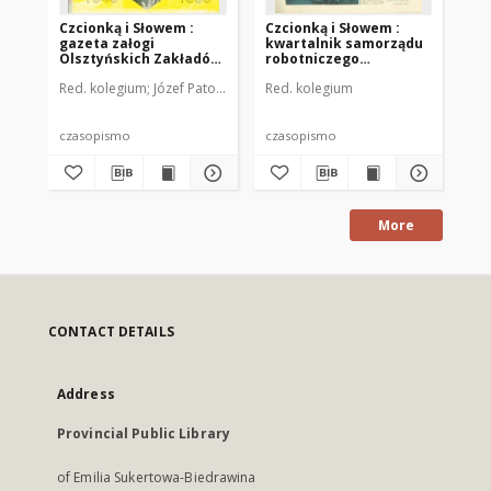
Czcionką i Słowem :
Czcionką i Słowem :
Cz
gazeta załogi
kwartalnik samorządu
kw
Olsztyńskich Zakładów
robotniczego
ro
Graficznych, 1990 (R.
Olsztyńskich Zakładów
Ol
Red. kolegium
Józef Patoła. Oprac.
Red. kolegium
Red
16), nr 65
Graficznych im.
Gr
Seweryna Pieniężnego
Se
w Olsztynie, 1975 (R. 5),
w O
nr 16
nr 
czasopismo
czasopismo
cz
More
CONTACT DETAILS
Address
Provincial Public Library
of Emilia Sukertowa-Biedrawina