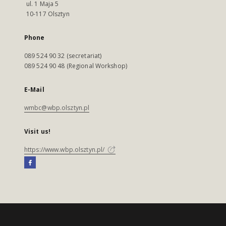
ul. 1 Maja 5
10-117 Olsztyn
Phone
089 524 90 32 (secretariat)
089 524 90 48 (Regional Workshop)
E-Mail
wmbc@wbp.olsztyn.pl
Visit us!
https://www.wbp.olsztyn.pl/