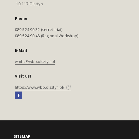
10-117 Olsztyn
Phone
089 524 90 32 (secretariat)
089 524 90 48 (Regional Workshop)
E-Mail
wmbc@wbp.olsztyn.pl
Visit us!
https://www.wbp.olsztyn.pl/
SITEMAP