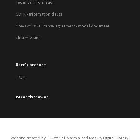
Technical Information
GDPR - Information clause
Non-exclusive license agreement - model document
Cluster WMBC
User's account
Log in
Recently viewed
Website created by: Cluster of Warmia and Mazury Digital Library.