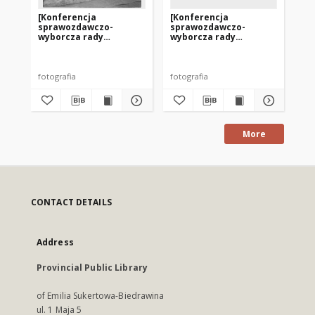
[Konferencja
[Konferencja
[K
sprawozdawczo-
sprawozdawczo-
sp
wyborcza rady
wyborcza rady
wy
zakładowej
zakładowej
za
Olsztyńskich Zakładów
Olsztyńskich Zakładów
Ol
Graficznych. 1]
Graficznych. 4]
Gra
fotografia
fotografia
fot
More
CONTACT DETAILS
Address
Provincial Public Library
of Emilia Sukertowa-Biedrawina
ul. 1 Maja 5