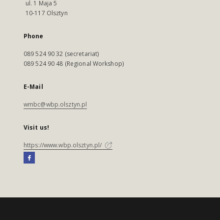
ul. 1 Maja 5
10-117 Olsztyn
Phone
089 524 90 32 (secretariat)
089 524 90 48 (Regional Workshop)
E-Mail
wmbc@wbp.olsztyn.pl
Visit us!
https://www.wbp.olsztyn.pl/