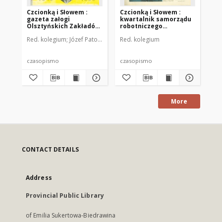
Czcionką i Słowem :
Czcionką i Słowem :
Cz
gazeta załogi
kwartalnik samorządu
kw
Olsztyńskich Zakładów
robotniczego
ro
Graficznych, 1990 (R.
Olsztyńskich Zakładów
Ol
Red. kolegium
Józef Patoła. Oprac.
Red. kolegium
Red
16), nr 65
Graficznych im.
Gr
Seweryna Pieniężnego
Se
w Olsztynie, 1975 (R. 5),
w O
nr 16
nr 
czasopismo
czasopismo
cz
More
CONTACT DETAILS
Address
Provincial Public Library
of Emilia Sukertowa-Biedrawina