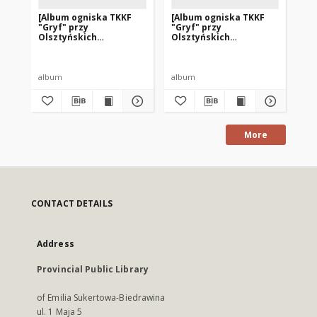
[Album ogniska TKKF
[Album ogniska TKKF
[O
"Gryf" przy
"Gryf" przy
pi
Olsztyńskich
Olsztyńskich
is
Zakładach Graficznych.
Zakładach Graficznych.
pr
1]
3]
Za
album
album
fot
More
CONTACT DETAILS
Address
Provincial Public Library
of Emilia Sukertowa-Biedrawina
ul. 1 Maja 5