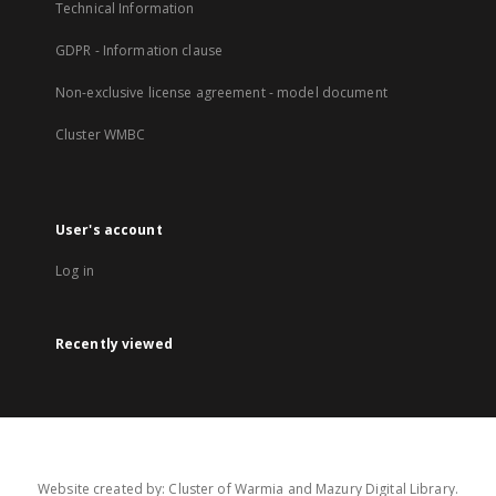
Technical Information
GDPR - Information clause
Non-exclusive license agreement - model document
Cluster WMBC
User's account
Log in
Recently viewed
Website created by: Cluster of Warmia and Mazury Digital Library.