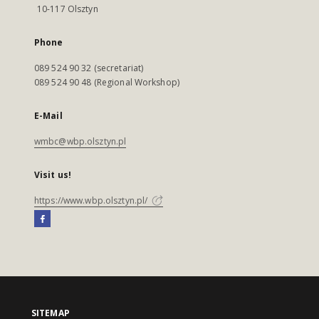
10-117 Olsztyn
Phone
089 524 90 32 (secretariat)
089 524 90 48 (Regional Workshop)
E-Mail
wmbc@wbp.olsztyn.pl
Visit us!
https://www.wbp.olsztyn.pl/
SITEMAP