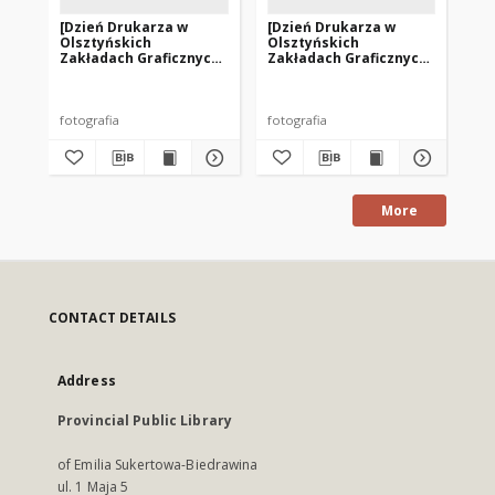
[Dzień Drukarza w
[Dzień Drukarza w
[D
Olsztyńskich
Olsztyńskich
Ol
Zakładach Graficznych.
Zakładach Graficznych.
Za
2]
3]
4]
fotografia
fotografia
fot
More
CONTACT DETAILS
Address
Provincial Public Library
of Emilia Sukertowa-Biedrawina
ul. 1 Maja 5