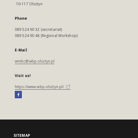
10-117 Olsztyn
Phone
089 524 90 32 (secretariat)
089 524 90 48 (Regional Workshop)
E-Mail
wmbc@wbp.olsztyn.pl
Visit us!
https://www.wbp.olsztyn.pl/
SITEMAP