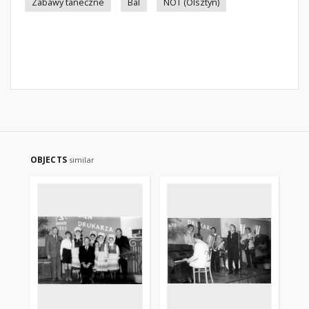
Zabawy taneczne
Bal
NOT (Olsztyn)
OBJECTS
similar