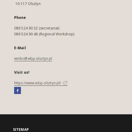
10-117 Olsztyn
Phone
089 524 90 32 (secretariat)
089 524 90 48 (Regional Workshop)
E-Mail
wmbc@wbp.olsztyn.pl
Visit us!
https://www.wbp.olsztyn.pl/
SITEMAP