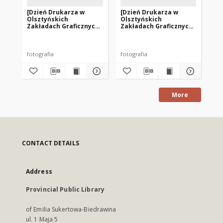
[Dzień Drukarza w
[Dzień Drukarza w
[D
Olsztyńskich
Olsztyńskich
Ol
Zakładach Graficznych.
Zakładach Graficznych.
Za
2]
3]
4]
fotografia
fotografia
fot
More
CONTACT DETAILS
Address
Provincial Public Library
of Emilia Sukertowa-Biedrawina
ul. 1 Maja 5