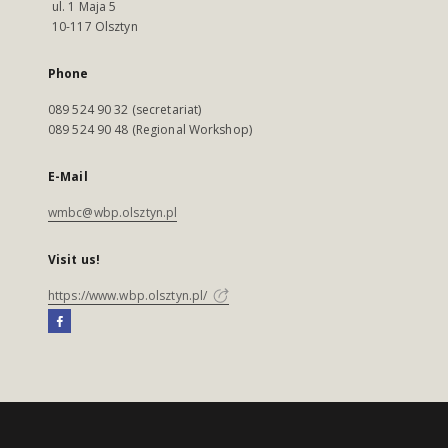
ul. 1 Maja 5
10-117 Olsztyn
Phone
089 524 90 32 (secretariat)
089 524 90 48 (Regional Workshop)
E-Mail
wmbc@wbp.olsztyn.pl
Visit us!
https://www.wbp.olsztyn.pl/