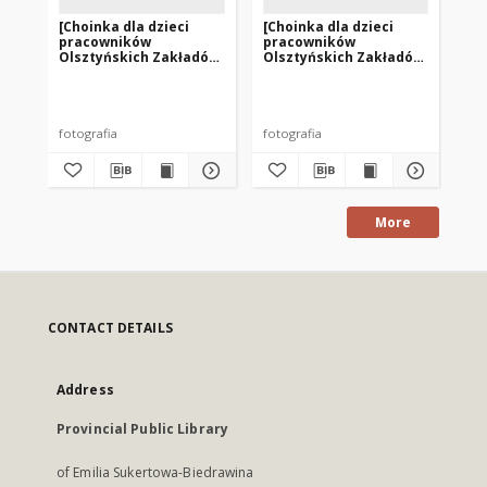
[Choinka dla dzieci
[Choinka dla dzieci
[Dz
pracowników
pracowników
Ur
Olsztyńskich Zakładów
Olsztyńskich Zakładów
Dz
Graficznych - filii w
Graficznych - filii w
Poz
Działdowie. 1]
Działdowie. 2]
fotografia
fotografia
fot
More
CONTACT DETAILS
Address
Provincial Public Library
of Emilia Sukertowa-Biedrawina