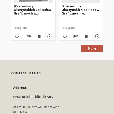
[Pracownicy
[Pracownicy
[P
Olsztyńskich Zakładów
Olsztyńskich Zakładów
Ol
Graficznych w
Graficznych w
Gr
pochodzie
pochodzie
po
pierwszomajowym. 1]
pierwszomajowym. 2]
pi
fotografia
fotografia
fot
More
CONTACT DETAILS
Address
Provincial Public Library
of Emilia Sukertowa-Biedrawina
ul. 1 Maja 5