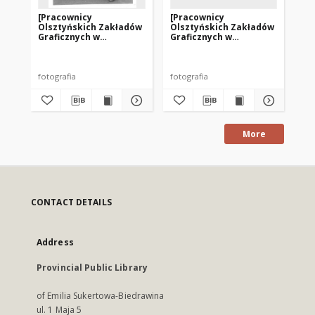
[Pracownicy
[Pracownicy
[P
Olsztyńskich Zakładów
Olsztyńskich Zakładów
Ol
Graficznych w
Graficznych w
Gr
pochodzie
pochodzie
po
pierwszomajowym. 1]
pierwszomajowym. 2]
pi
fotografia
fotografia
fot
More
CONTACT DETAILS
Address
Provincial Public Library
of Emilia Sukertowa-Biedrawina
ul. 1 Maja 5