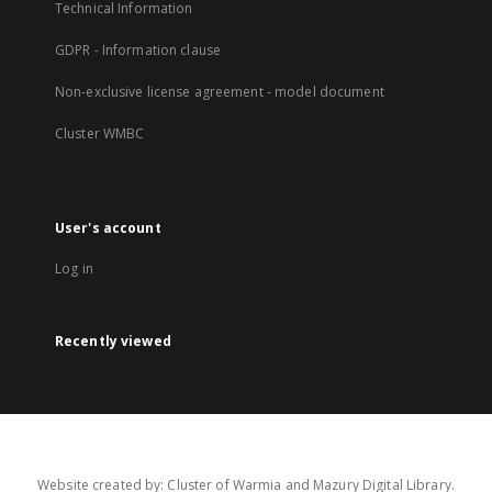
Technical Information
GDPR - Information clause
Non-exclusive license agreement - model document
Cluster WMBC
User's account
Log in
Recently viewed
Website created by: Cluster of Warmia and Mazury Digital Library.