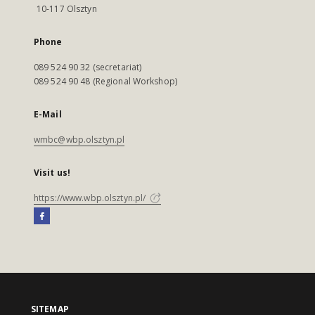
10-117 Olsztyn
Phone
089 524 90 32 (secretariat)
089 524 90 48 (Regional Workshop)
E-Mail
wmbc@wbp.olsztyn.pl
Visit us!
https://www.wbp.olsztyn.pl/
SITEMAP