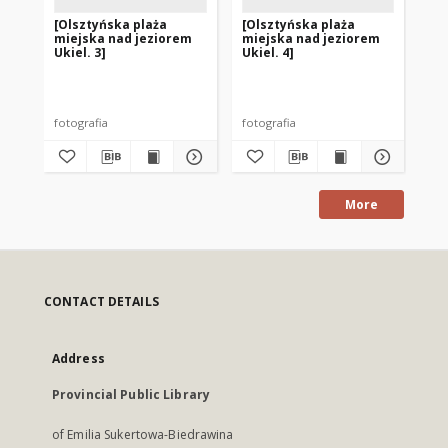
[Olsztyńska plaża
[Olsztyńska plaża
[O
miejska nad jeziorem
miejska nad jeziorem
mi
Ukiel. 3]
Ukiel. 4]
Uki
fotografia
fotografia
fot
More
CONTACT DETAILS
Address
Provincial Public Library
of Emilia Sukertowa-Biedrawina