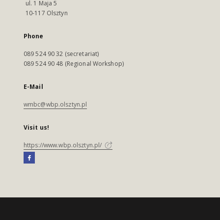
ul. 1 Maja 5
10-117 Olsztyn
Phone
089 524 90 32 (secretariat)
089 524 90 48 (Regional Workshop)
E-Mail
wmbc@wbp.olsztyn.pl
Visit us!
https://www.wbp.olsztyn.pl/