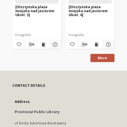
[Olsztyńska plaża
[Olsztyńska plaża
[O
miejska nad jeziorem
miejska nad jeziorem
mi
Ukiel. 3]
Ukiel. 4]
Uki
fotografia
fotografia
fot
More
CONTACT DETAILS
Address
Provincial Public Library
of Emilia Sukertowa-Biedrawina