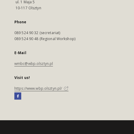
ul. 1 Maja 5
10-117 Olsztyn
Phone
089 524 90 32 (secretariat)
089 524 90 48 (Regional Workshop)
E-Mail
wmbc@wbp.olsztyn.pl
Visit us!
https://www.wbp.olsztyn.pl/