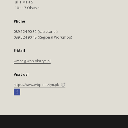
ul. 1 Maja 5
10-117 Olsztyn
Phone
089 524 90 32 (secretariat)
089 524 90 48 (Regional Workshop)
E-Mail
wmbc@wbp.olsztyn.pl
Visit us!
https://www.wbp.olsztyn.pl/