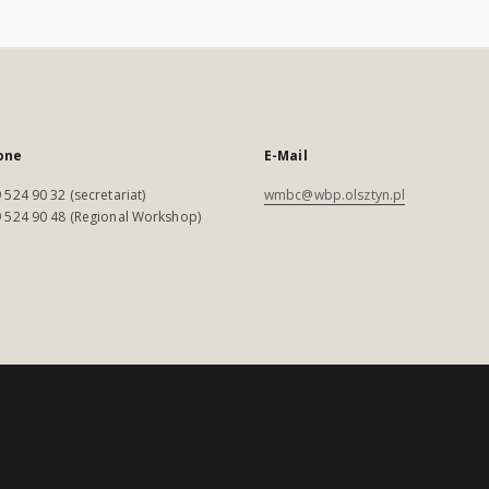
one
E-Mail
 524 90 32 (secretariat)
wmbc@wbp.olsztyn.pl
 524 90 48 (Regional Workshop)