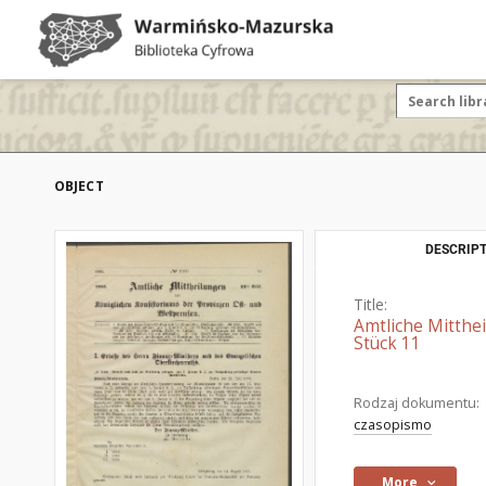
OBJECT
DESCRIPT
Title:
Amtliche Mitthe
Stück 11
Rodzaj dokumentu:
czasopismo
More