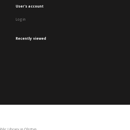
User's account
Log in
Recently viewed
lic Library in Olsztyn.