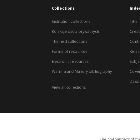
Collections
Inde
Institution collections
Title
Kolekcje osób prywatnych
Creat
Themed collections
Contr
Forms of resources
Relat
Electronic resources
Subje
Warmia and Mazury bibliography
Cove
...
Descr
View all collections
The co-founders of the