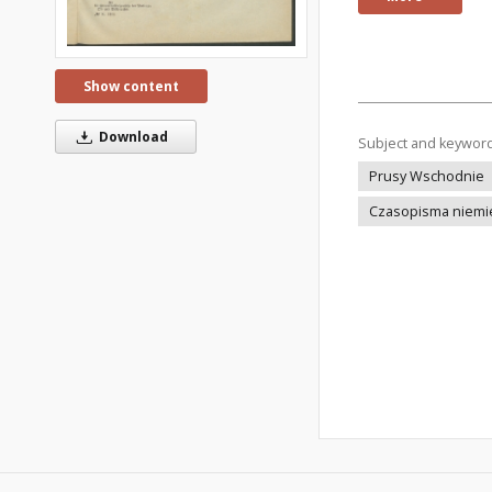
Show content
Download
Subject and keywor
Prusy Wschodnie
Czasopisma niemi