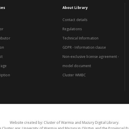
xes
About Library
Contact details
or
Regulations
ibutor
Technical Information
ion
GDPR - Information clause
ct
Non-exclusive license agreement -
rage
model document
iption
Cluster WMBC
Website created by: Cluster of Warmia and Mazury Digital Library.
 Cluster are: University of Warmia and Mazury in Olsztyn and the Provincial Pub