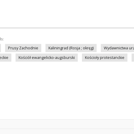
ds:
Prusy Zachodnie
Kaliningrad (Rosja ; okręg)
Wydawnictwa ur
eckie
Kościół ewangelicko-augsburski
Kościoły protestanckie