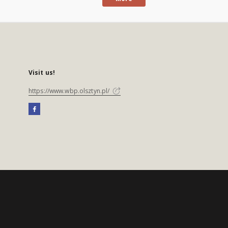
Visit us!
https://www.wbp.olsztyn.pl/