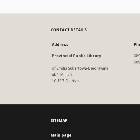
CONTACT DETAILS
Address
Ph
Provincial Public Library
089
089
of Emilia Sukertowa-Biedrawina
ul. 1 Maja 5
10-117 Olsztyn
SITEMAP
Main page