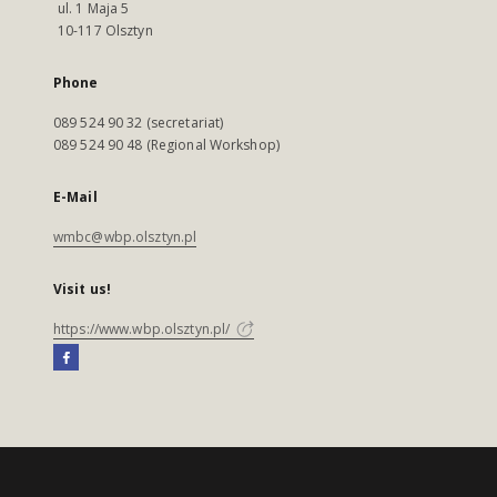
ul. 1 Maja 5
10-117 Olsztyn
Phone
089 524 90 32 (secretariat)
089 524 90 48 (Regional Workshop)
E-Mail
wmbc@wbp.olsztyn.pl
Visit us!
https://www.wbp.olsztyn.pl/