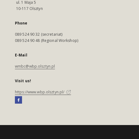
ul. 1 Maja 5
10-117 Olsztyn
Phone
089 524 90 32 (secretariat)
089 524 90 48 (Regional Workshop)
E-Mail
wmbc@wbp.olsztyn.pl
Visit us!
https://www.wbp.olsztyn.pl/