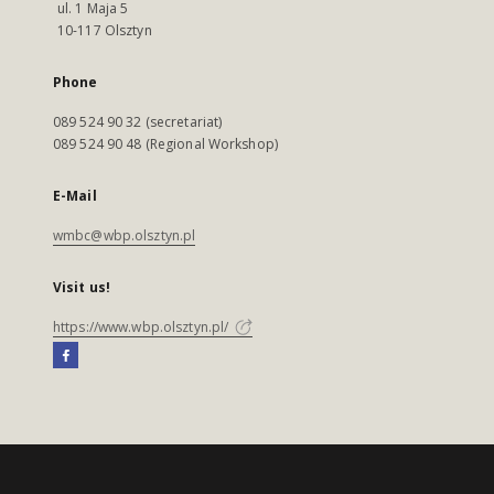
ul. 1 Maja 5
10-117 Olsztyn
Phone
089 524 90 32 (secretariat)
089 524 90 48 (Regional Workshop)
E-Mail
wmbc@wbp.olsztyn.pl
Visit us!
https://www.wbp.olsztyn.pl/