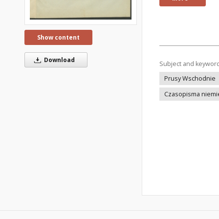
Show content
Download
Subject and keywor
Prusy Wschodnie
Czasopisma niemi