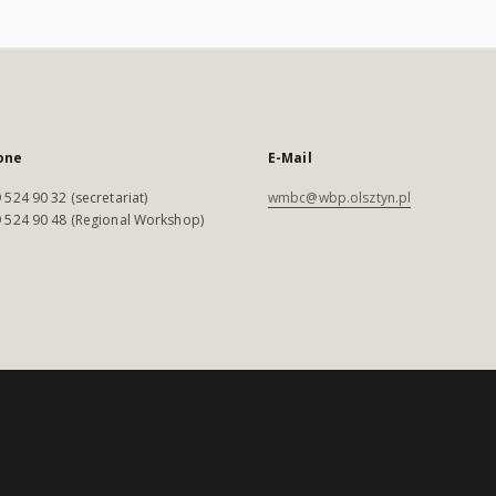
one
E-Mail
 524 90 32 (secretariat)
wmbc@wbp.olsztyn.pl
 524 90 48 (Regional Workshop)