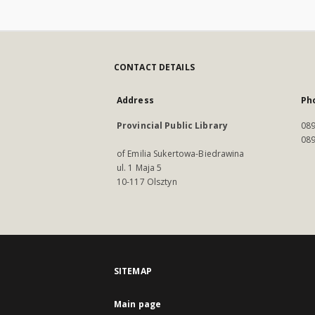
CONTACT DETAILS
Address
Ph
Provincial Public Library
089
089
of Emilia Sukertowa-Biedrawina
ul. 1 Maja 5
10-117 Olsztyn
SITEMAP
Main page