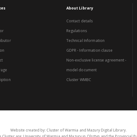
xes
About Library
Contact details
or
Regulations
ibutor
Technical Information
ion
GDPR - Information clause
ct
Non-exclusive license agreement -
rage
model document
iption
Cluster WMBC
Website created by: Cluster of Warmia and Mazury Digital Library.
 Cluster are: University of Warmia and Mazury in Olsztyn and the Provincial Pub