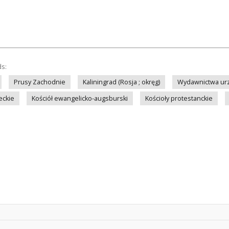
ds:
Prusy Zachodnie
Kaliningrad (Rosja ; okręg)
Wydawnictwa ur
eckie
Kościół ewangelicko-augsburski
Kościoły protestanckie