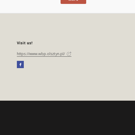
Visit us!
https://www.wbp.olsztyn.pl/