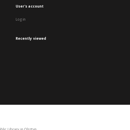
User's account
Log in
Recently viewed
lic Library in Olsztyn.