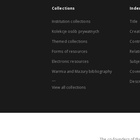
Collections
Inde
Institution collections
Title
Kolekcje osób prywatnych
Creat
Themed collections
Contr
Forms of resources
Relat
Electronic resources
Subje
Warmia and Mazury bibliography
Cove
...
Descr
View all collections
The co-founders of the