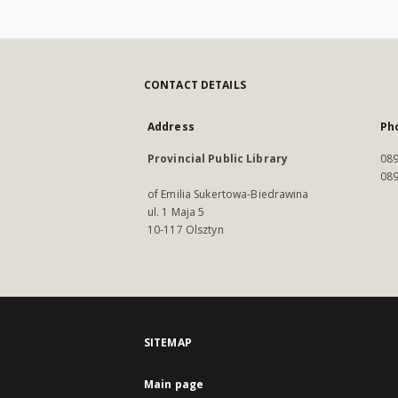
CONTACT DETAILS
Address
Ph
Provincial Public Library
089
089
of Emilia Sukertowa-Biedrawina
ul. 1 Maja 5
10-117 Olsztyn
SITEMAP
Main page