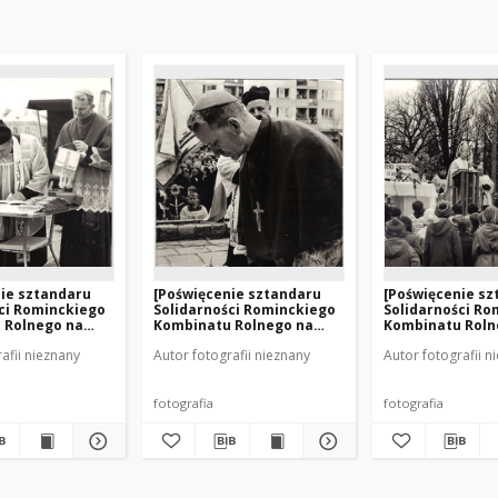
ie sztandaru
[Poświęcenie sztandaru
[Poświęcenie sz
ci Rominckiego
Solidarności Rominckiego
Solidarności Ro
 Rolnego na
Kombinatu Rolnego na
Kombinatu Roln
cięstwa w
placu Zwycięstwa w
placu Zwycięst
afii nieznany
Autor fotografii nieznany
Autor fotografii n
.04.1981 r. 8]
Gołdapi. 26.04.1981 r. 14]
Gołdapi. 26.04.19
fotografia
fotografia