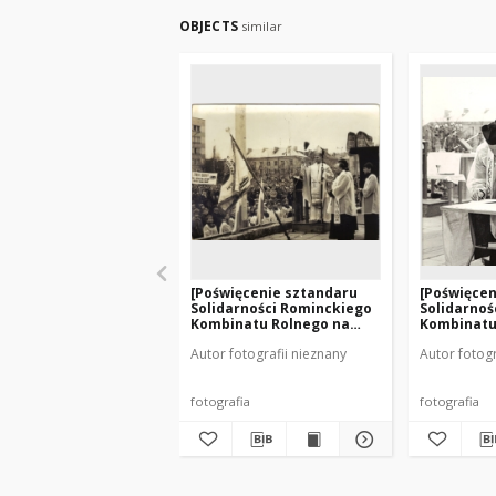
OBJECTS
similar
[Poświęcenie sztandaru
[Poświęcen
Solidarności Rominckiego
Solidarnoś
Kombinatu Rolnego na
Kombinatu
placu Zwycięstwa w
placu Zwy
Autor fotografii nieznany
Autor fotogr
Gołdapi. 26.04.1981 r. 5]
Gołdapi. 26
fotografia
fotografia