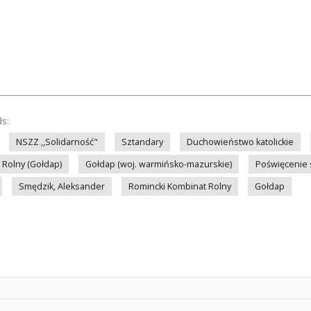
ds:
NSZZ ,,Solidarność"
Sztandary
Duchowieństwo katolickie
 Rolny (Gołdap)
Gołdap (woj. warmińsko-mazurskie)
Poświęcenie 
Smędzik, Aleksander
Romincki Kombinat Rolny
Gołdap