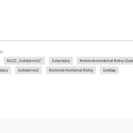
ds:
NSZZ ,,Solidarność"
Sztandary
Romincki Kombinat Rolny (Goł
ndaru
Solidarność
Romincki Kombinat Rolny
Gołdap