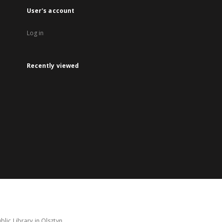
User's account
Log in
Recently viewed
lic Library in Olsztyn.