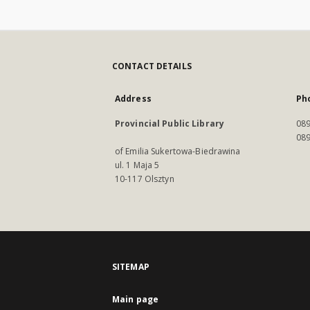
CONTACT DETAILS
Address
Ph
Provincial Public Library
089
089
of Emilia Sukertowa-Biedrawina
ul. 1 Maja 5
10-117 Olsztyn
SITEMAP
Main page