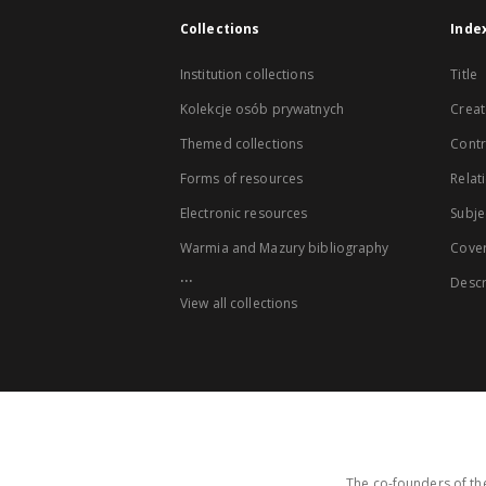
Collections
Inde
Institution collections
Title
Kolekcje osób prywatnych
Creat
Themed collections
Contr
Forms of resources
Relat
Electronic resources
Subje
Warmia and Mazury bibliography
Cove
...
Descr
View all collections
The co-founders of the