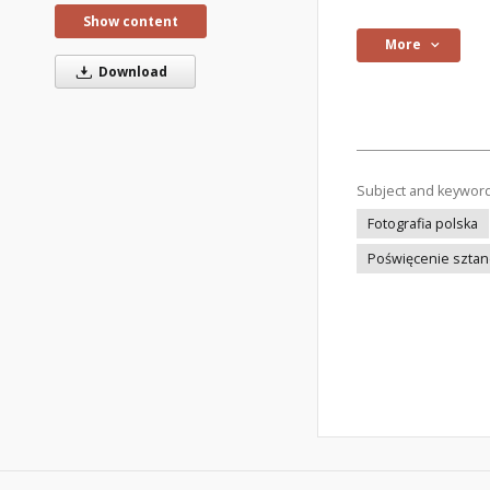
Show content
More
Download
Subject and keywor
Fotografia polska
Poświęcenie szta