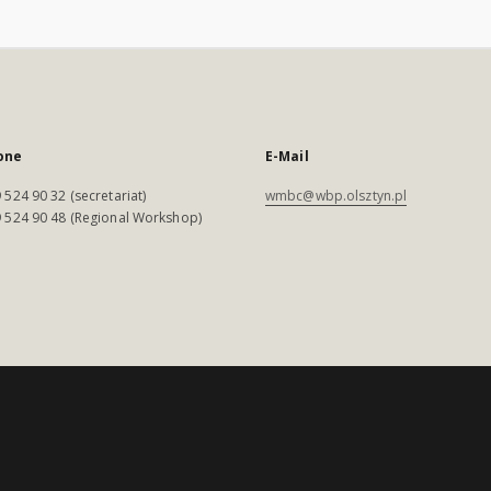
one
E-Mail
 524 90 32 (secretariat)
wmbc@wbp.olsztyn.pl
 524 90 48 (Regional Workshop)