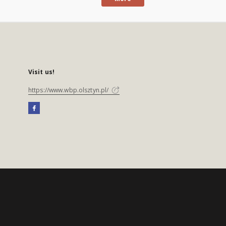
Visit us!
https://www.wbp.olsztyn.pl/