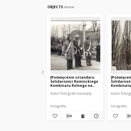
OBJECTS
similar
[Poświęcenie sztandaru
[Poświęcen
Solidarności Rominckiego
Solidarnoś
Kombinatu Rolnego na
Kombinatu
placu Zwycięstwa w
placu Zwy
Autor fotografii nieznany
Autor fotogr
Gołdapi. 26.04.1981 r. 6]
Gołdapi. 26
fotografia
fotografia