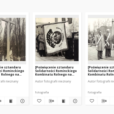
ie sztandaru
[Poświęcenie sztandaru
[Poświęcenie sz
ci Rominckiego
Solidarności Rominckiego
Solidarności Ro
 Rolnego na
Kombinatu Rolnego na
Kombinatu Roln
cięstwa w
placu Zwycięstwa w
placu Zwycięst
afii nieznany
Autor fotografii nieznany
Autor fotografii n
.04.1981 r. 9]
Gołdapi. 26.04.1981 r. 10]
Gołdapi. 26.04.19
fotografia
fotografia