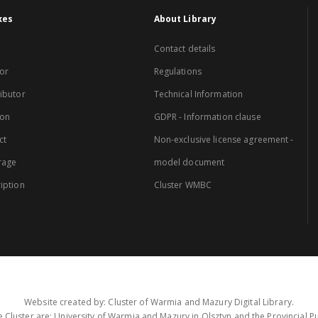
xes
About Library
Contact details
or
Regulations
ibutor
Technical Information
ion
GDPR - Information clause
ct
Non-exclusive license agreement -
rage
model document
iption
Cluster WMBC
Website created by: Cluster of Warmia and Mazury Digital Library.
 Cluster are: University of Warmia and Mazury in Olsztyn and the Provincial Pub