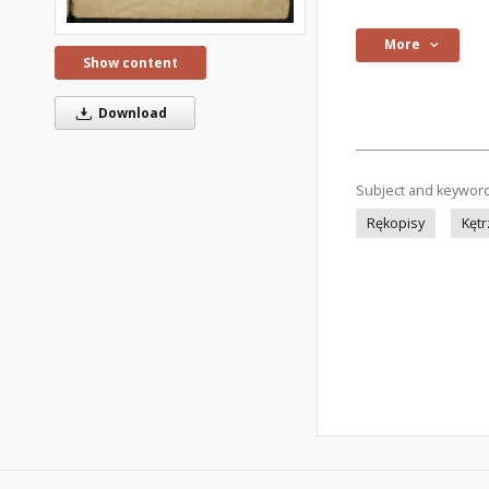
More
Show content
Download
Subject and keywor
Rękopisy
Kętr