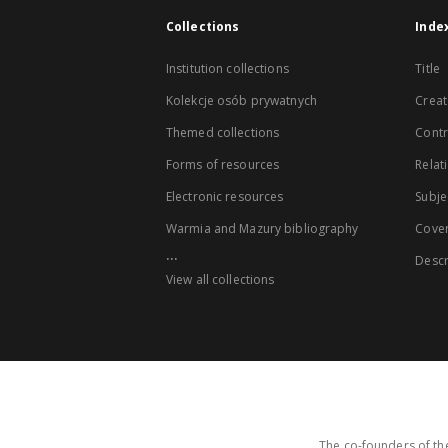
Collections
Inde
Institution collections
Title
Kolekcje osób prywatnych
Creat
Themed collections
Contr
Forms of resources
Relat
Electronic resources
Subje
Warmia and Mazury bibliography
Cove
...
Descr
View all collections
The co-founders of the