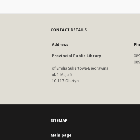
CONTACT DETAILS
Address
Ph
Provincial Public Library
089
089
of Emilia Sukertowa-Biedrawina
ul. 1 Maja 5
10-117 Olsztyn
SITEMAP
Main page