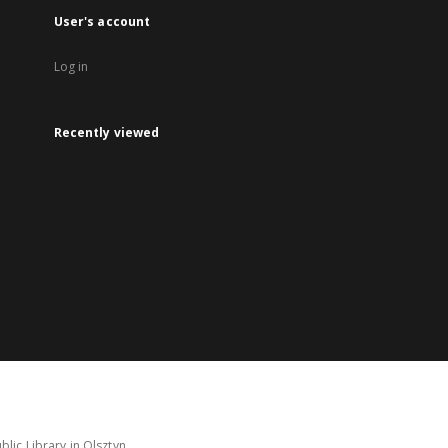
User's account
Log in
Recently viewed
lic Library in Olsztyn.