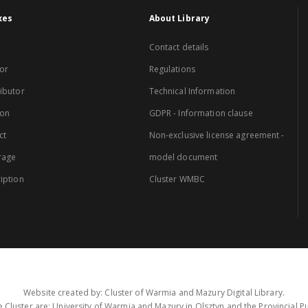
xes
About Library
Contact details
or
Regulations
ibutor
Technical Information
ion
GDPR - Information clause
ct
Non-exclusive license agreement -
rage
model document
iption
Cluster WMBC
Website created by: Cluster of Warmia and Mazury Digital Library.
 Cluster are: University of Warmia and Mazury in Olsztyn and the Provincial Pub