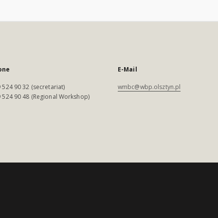
one
E-Mail
 524 90 32 (secretariat)
wmbc@wbp.olsztyn.pl
 524 90 48 (Regional Workshop)