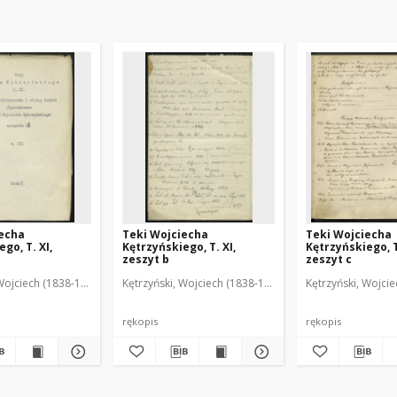
iecha
Teki Wojciecha
Teki Wojciecha
go, T. XI,
Kętrzyńskiego, T. XI,
Kętrzyńskiego, T
zeszyt b
zeszyt c
Wojciech (1838-1918)
Kętrzyński, Wojciech (1838-1918)
Kętrzyński, Wojci
rękopis
rękopis