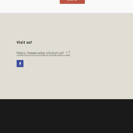
Visit us!
https://www.wbp.olsztyn.pl/