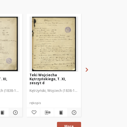
Teki Wojciecha
Teki Wojciecha
. XI,
Kętrzyńskiego, T. XI,
Kętrzyńskiego, T. XI,
zeszyt d
zeszyt e
ech (1838-1918)
Kętrzyński, Wojciech (1838-1918)
Kętrzyński, Wojciech (1
rękopis
rękopis
More