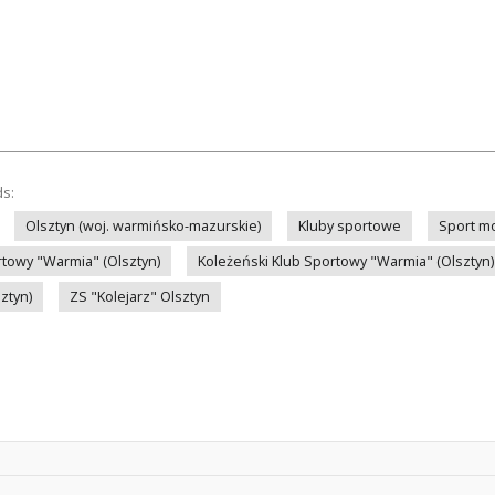
ds:
Olsztyn (woj. warmińsko-mazurskie)
Kluby sportowe
Sport m
rtowy "Warmia" (Olsztyn)
Koleżeński Klub Sportowy "Warmia" (Olsztyn)
ztyn)
ZS "Kolejarz" Olsztyn