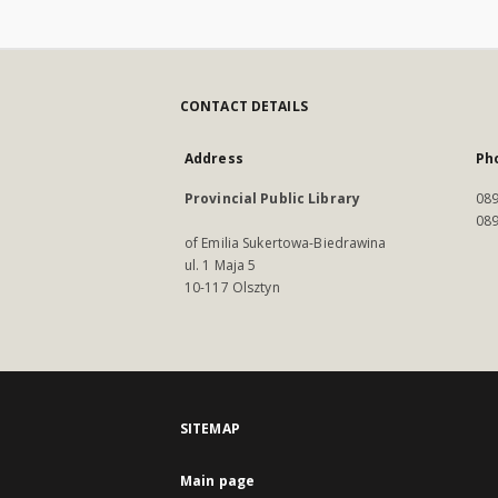
CONTACT DETAILS
Address
Ph
Provincial Public Library
089
089
of Emilia Sukertowa-Biedrawina
ul. 1 Maja 5
10-117 Olsztyn
SITEMAP
Main page