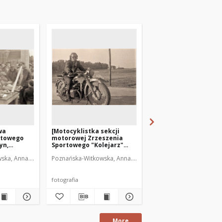
wa
[Motocyklistka sekcji
[Motocyklista Zrzesz
rtowego
motorowej Zrzeszenia
Sportowego "Kolejar
yn,
Sportowego "Kolejarz"
Olsztyn. 1]
estników
Olsztyn]
ka, Anna. Fot.
Poznańska-Witkowska, Anna. Fot.
Poznańska-Witkowska, A
fotografia
fotografia
More