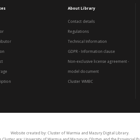
xes
About Library
Contact details
or
Regulations
ibutor
Technical Information
ion
GDPR - Information clause
ct
Non-exclusive license agreement -
rage
model document
iption
Cluster WMBC
Website created by: Cluster of Warmia and Mazury Digital Library.
 Cluster are: University of Warmia and Mazury in Olsztyn and the Provincial Pub