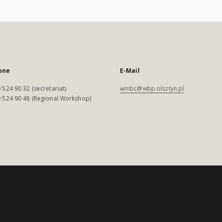
one
E-Mail
 524 90 32 (secretariat)
wmbc@wbp.olsztyn.pl
 524 90 48 (Regional Workshop)