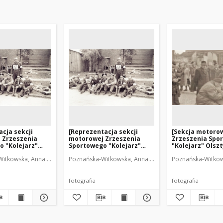
cja sekcji
[Reprezentacja sekcji
[Sekcja motoro
 Zrzeszenia
motorowej Zrzeszenia
Zrzeszenia Spo
o "Kolejarz"
Sportowego "Kolejarz"
"Kolejarz" Olszt
 rajdzie w
Olsztyn na rajdzie w
rejestracja ucz
itkowska, Anna. Fot.
Poznańska-Witkowska, Anna. Fot.
Poznańska-Witkows
1
Radomiu. 1]
parady 1 Maja]
fotografia
fotografia