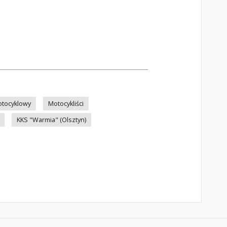
otocyklowy
Motocykliści
KKS "Warmia" (Olsztyn)