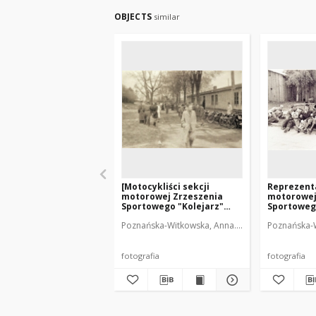
OBJECTS
similar
[Motocykliści sekcji
Reprezenta
motorowej Zrzeszenia
motorowej
Sportowego "Kolejarz"
Sportoweg
Olsztyn. 2]
Olsztyn na
Poznańska-Witkowska, Anna. Fot.
Poznańska-W
Radomiu. 
fotografia
fotografia