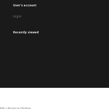
User's account
Log in
Recently viewed
lic Library in Olsztyn.