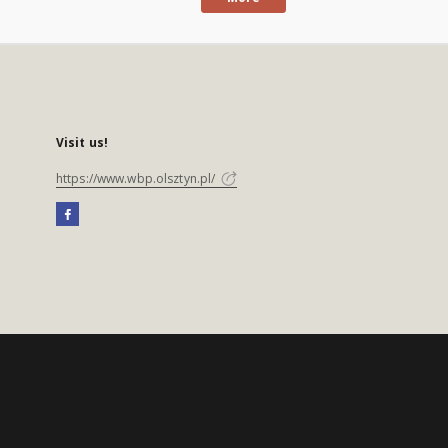
Visit us!
https://www.wbp.olsztyn.pl/