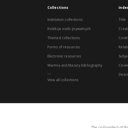
Collections
Inde
Institution collections
Title
Kolekcje osób prywatnych
Creat
Themed collections
Contr
Forms of resources
Relat
Electronic resources
Subje
Warmia and Mazury bibliography
Cove
...
Descr
View all collections
The co-founders of the