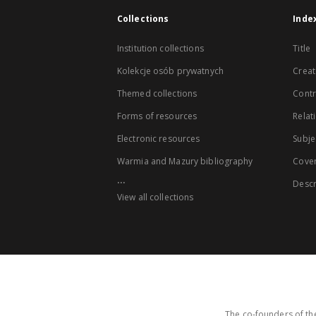
Collections
Inde
Institution collections
Title
Kolekcje osób prywatnych
Creat
Themed collections
Contr
Forms of resources
Relat
Electronic resources
Subje
Warmia and Mazury bibliography
Cove
...
Descr
View all collections
The co-founders of the