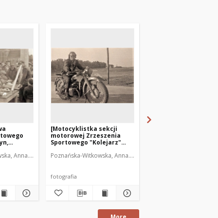
wa
[Motocyklistka sekcji
[Motocyklista Zrzesz
rtowego
motorowej Zrzeszenia
Sportowego "Kolejar
yn,
Sportowego "Kolejarz"
Olsztyn. 1]
estników
Olsztyn]
ka, Anna. Fot.
Poznańska-Witkowska, Anna. Fot.
Poznańska-Witkowska, A
fotografia
fotografia
More