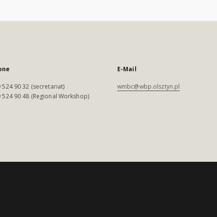
one
E-Mail
 524 90 32 (secretariat)
wmbc@wbp.olsztyn.pl
 524 90 48 (Regional Workshop)