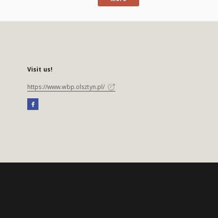
Visit us!
https://www.wbp.olsztyn.pl/