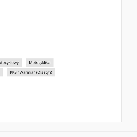
otocyklowy
Motocykliści
KKS "Warmia" (Olsztyn)