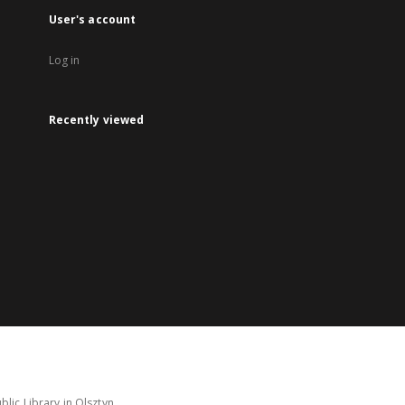
User's account
Log in
Recently viewed
lic Library in Olsztyn.