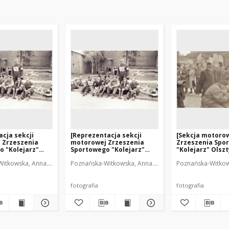
cja sekcji
[Reprezentacja sekcji
[Sekcja motoro
 Zrzeszenia
motorowej Zrzeszenia
Zrzeszenia Spo
o "Kolejarz"
Sportowego "Kolejarz"
"Kolejarz" Olszt
 rajdzie w
Olsztyn na rajdzie w
rejestracja ucz
itkowska, Anna. Fot.
Poznańska-Witkowska, Anna. Fot.
Poznańska-Witkows
1
Radomiu. 1]
parady 1 Maja]
fotografia
fotografia