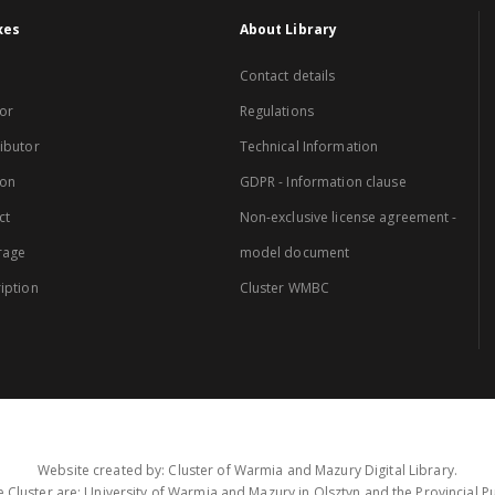
xes
About Library
Contact details
or
Regulations
ibutor
Technical Information
ion
GDPR - Information clause
ct
Non-exclusive license agreement -
rage
model document
iption
Cluster WMBC
Website created by: Cluster of Warmia and Mazury Digital Library.
 Cluster are: University of Warmia and Mazury in Olsztyn and the Provincial Pub