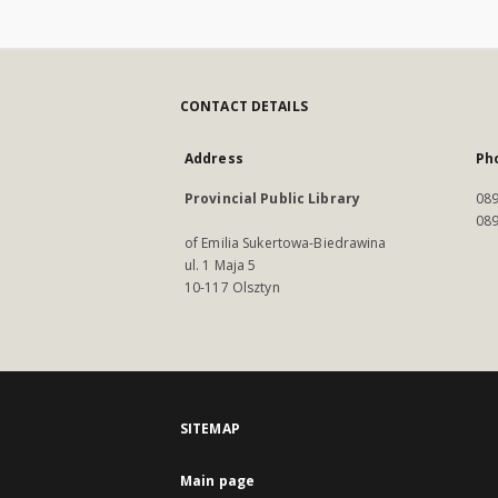
CONTACT DETAILS
Address
Ph
Provincial Public Library
089
089
of Emilia Sukertowa-Biedrawina
ul. 1 Maja 5
10-117 Olsztyn
SITEMAP
Main page