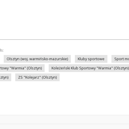
ds:
Olsztyn (woj. warmińsko-mazurskie)
Kluby sportowe
Sport m
rtowy "Warmia" (Olsztyn)
Koleżeński Klub Sportowy "Warmia" (Olsztyn)
ztyn)
ZS "Kolejarz" (Olsztyn)