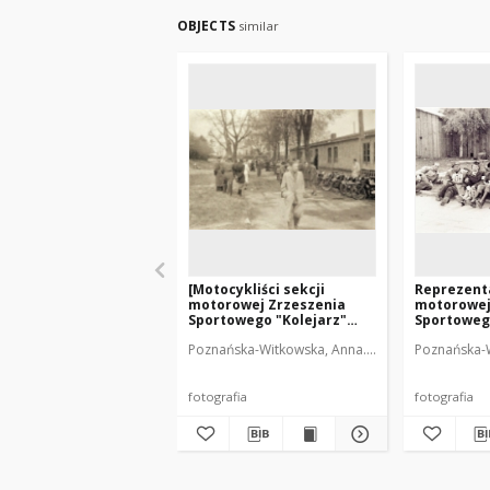
OBJECTS
similar
[Motocykliści sekcji
Reprezenta
motorowej Zrzeszenia
motorowej
Sportowego "Kolejarz"
Sportoweg
Olsztyn. 2]
Olsztyn na
Poznańska-Witkowska, Anna. Fot.
Poznańska-W
Radomiu. 
fotografia
fotografia