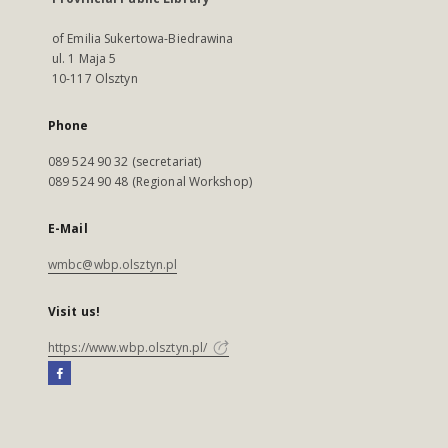
of Emilia Sukertowa-Biedrawina
ul. 1 Maja 5
10-117 Olsztyn
Phone
089 524 90 32 (secretariat)
089 524 90 48 (Regional Workshop)
E-Mail
wmbc@wbp.olsztyn.pl
Visit us!
https://www.wbp.olsztyn.pl/