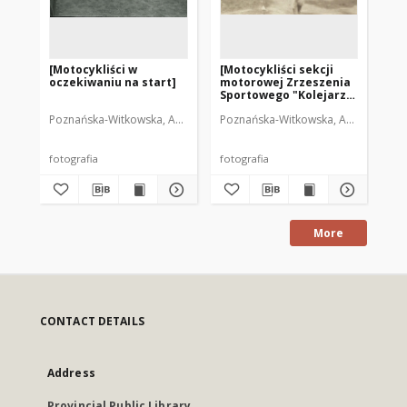
[Motocykliści w
[Motocykliści sekcji
Re
oczekiwaniu na start]
motorowej Zrzeszenia
mo
Sportowego "Kolejarz"
Sp
Olsztyn. 2]
Ol
Poznańska-Witkowska, Anna. Fot.
Poznańska-Witkowska, Anna. Fot.
Poz
Ra
fotografia
fotografia
fot
More
CONTACT DETAILS
Address
Provincial Public Library