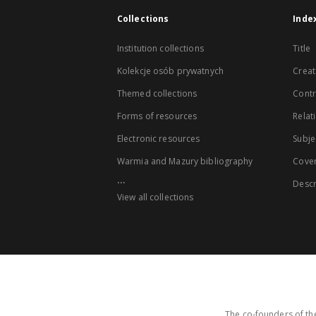
Collections
Inde
Institution collections
Title
Kolekcje osób prywatnych
Creat
Themed collections
Contr
Forms of resources
Relat
Electronic resources
Subje
Warmia and Mazury bibliography
Cove
...
Descr
View all collections
The co-founders of the