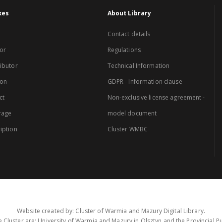
xes
About Library
Contact details
or
Regulations
ibutor
Technical Information
ion
GDPR - Information clause
ct
Non-exclusive license agreement -
rage
model document
iption
Cluster WMBC
Website created by: Cluster of Warmia and Mazury Digital Library.
 Cluster are: University of Warmia and Mazury in Olsztyn and the Provincial Pub