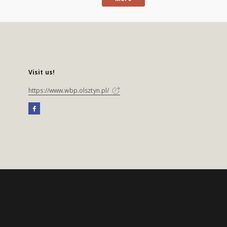
Visit us!
https://www.wbp.olsztyn.pl/