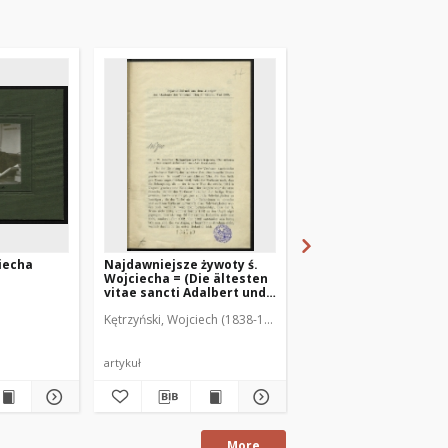
iecha
Najdawniejsze żywoty ś.
Najdawniejsze żywoty
Wojciecha = (Die ältesten
Wojciecha i ich auto
vitae sancti Adalbert und
ihre Verfasser)
Kętrzyński, Wojciech (1838-1918)
Kętrzyński, Wojciech (1
artykuł
artykuł
More