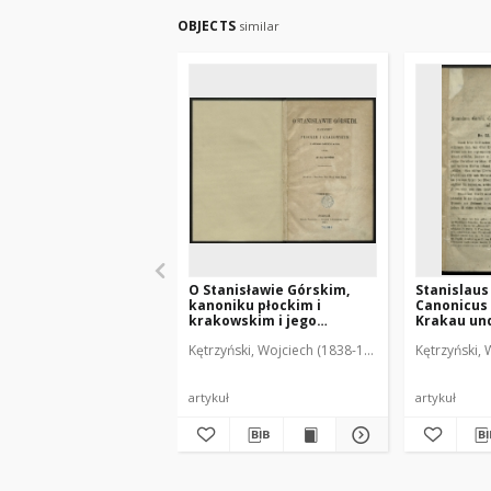
OBJECTS
similar
O Stanisławie Górskim,
Stanislaus 
kanoniku płockim i
Canonicus 
krakowskim i jego
Krakau un
dziełach
Kętrzyński, Wojciech (1838-1918)
Kętrzyński, 
artykuł
artykuł