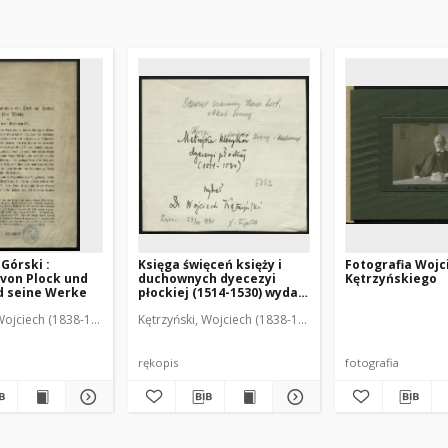
Górski :
Księga święceń księży i
Fotografia Wojc
von Plock und
duchownych dyecezyi
Kętrzyńskiego
d seine Werke
płockiej (1514-1530) wydał
Dr Wojciech Kętrzyński
Wojciech (1838-1918)
Kętrzyński, Wojciech (1838-1918)
rękopis
fotografia