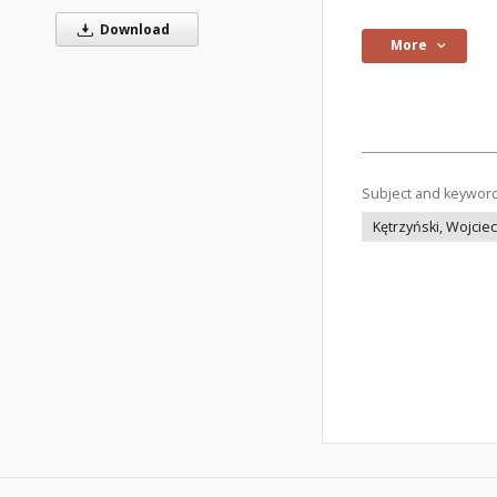
Download
More
Subject and keywor
Kętrzyński, Wojcie