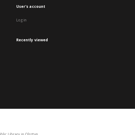
User's account
Log in
Recently viewed
lic Library in Olsztyn.