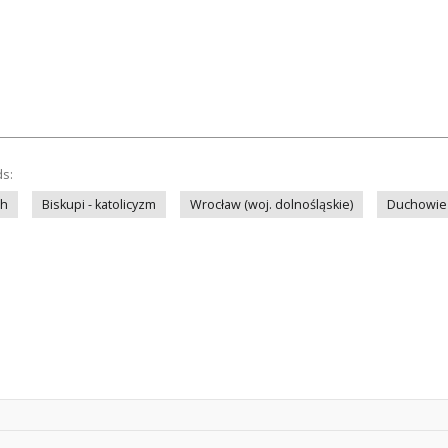
ds:
ch
Biskupi - katolicyzm
Wrocław (woj. dolnośląskie)
Duchowień