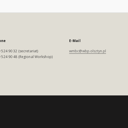
one
E-Mail
 524 90 32 (secretariat)
wmbc@wbp.olsztyn.pl
 524 90 48 (Regional Workshop)