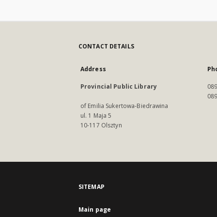
CONTACT DETAILS
Address
Ph
Provincial Public Library
089
089
of Emilia Sukertowa-Biedrawina
ul. 1 Maja 5
10-117 Olsztyn
SITEMAP
Main page