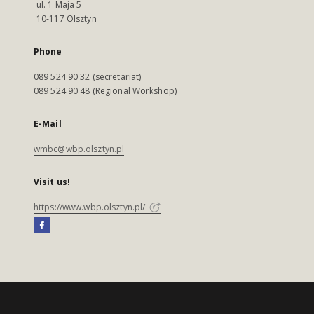
ul. 1 Maja 5
10-117 Olsztyn
Phone
089 524 90 32 (secretariat)
089 524 90 48 (Regional Workshop)
E-Mail
wmbc@wbp.olsztyn.pl
Visit us!
https://www.wbp.olsztyn.pl/