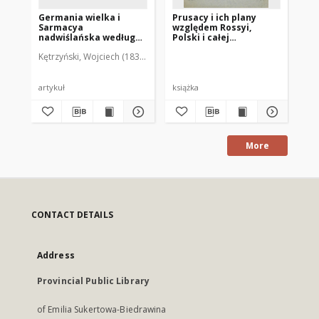
Germania wielka i
Prusacy i ich plany
Fo
Sarmacya
względem Rossyi,
Kę
nadwiślańska według
Polski i całej
Klaudyusza
słowiańszczyzny : kilka
Kętrzyński, Wojciech (1838-1918)
Ptolemeusza
słów rzuconych w roku
25-letniej rocznicy
koronacyi
najjaśniejszego
artykuł
książka
fot
Aleksandra II cesarza
Rossyi i króla polskiego
dla rozwagi reonowi
Rossyi i uczciwej
intelligencyi
More
rossyjskiej
CONTACT DETAILS
Address
Provincial Public Library
of Emilia Sukertowa-Biedrawina