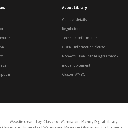
xes
About Library
Contact details
or
Regulations
ibutor
Technical Information
ion
GDPR - Information clause
ct
Non-exclusive license agreement -
rage
model document
iption
Cluster WMBC
Website created by: Cluster of Warmia and Mazury Digital Library.
 Cluster are: University of Warmia and Mazury in Olsztyn and the Provincial Pub