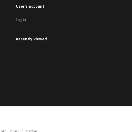
User's account
Log in
Recently viewed
lic Library in Olsztyn.