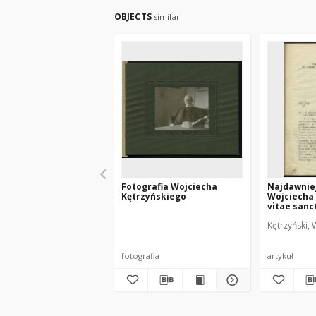
OBJECTS
similar
Fotografia Wojciecha
Najdawniej
Kętrzyńskiego
Wojciecha 
vitae sanc
ihre Verfa
Kętrzyński, 
fotografia
artykuł