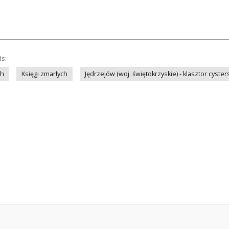
ds:
ch
Księgi zmarłych
Jędrzejów (woj. świętokrzyskie) - klasztor cyste