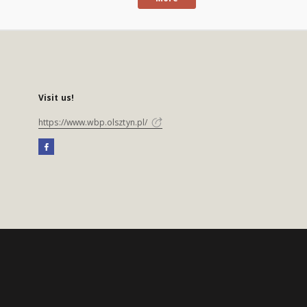
Visit us!
https://www.wbp.olsztyn.pl/