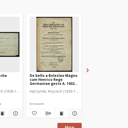
echa
De bello a Boleslao Magno
[Bilet wizytowy Wojc
cum Henrico Rege
Kętrzyńskiego]
Germaniae gesto A. 1002—
1005
ech (1838-1918)
Kętrzyński, Wojciech (1838-1918)
is
broszura
rękopis
More