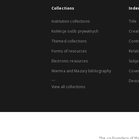
Collections
Inde
Institution collections
Title
Kolekcje osób prywatnych
Creat
Themed collections
Contr
Forms of resources
Relat
Electronic resources
Subje
Warmia and Mazury bibliography
Cove
...
Descr
View all collections
The co-founders of the