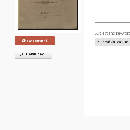
Subject and keywor
Show content
Kętrzyński, Wojcie
Download