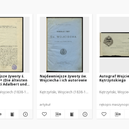
sze żywoty ś.
Najdawniejsze żywoty św.
Autograf Wojci
= (Die ältesten
Wojciecha i ich autorowie
Kętrzyńskiego
ti Adalbert und
sser)
Wojciech (1838-1918)
Kętrzyński, Wojciech (1838-1918)
Kętrzyński, Wojci
artykuł
rękopis maszynop