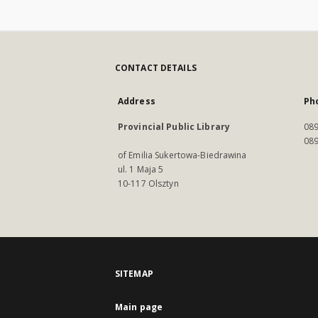
CONTACT DETAILS
Address
Ph
Provincial Public Library
089
089
of Emilia Sukertowa-Biedrawina
ul. 1 Maja 5
10-117 Olsztyn
SITEMAP
Main page