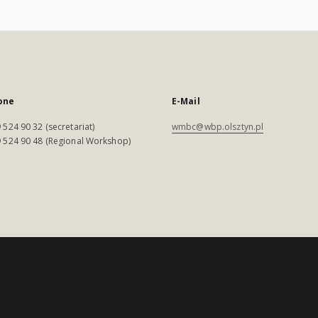
one
E-Mail
 524 90 32 (secretariat)
wmbc@wbp.olsztyn.pl
 524 90 48 (Regional Workshop)