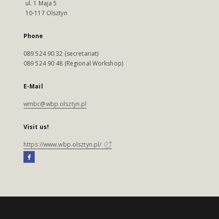
ul. 1 Maja 5
10-117 Olsztyn
Phone
089 524 90 32 (secretariat)
089 524 90 48 (Regional Workshop)
E-Mail
wmbc@wbp.olsztyn.pl
Visit us!
https://www.wbp.olsztyn.pl/