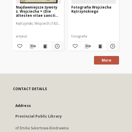
Najdawniejsze żywoty
Fotografia Wojciecha
Au
ś. Wojciecha = (Die
Kętrzyńskiego
Kę
ältesten vitae sancti
Adalbert und ihre
Kętrzyński, Wojciech (1838-1918)
Kęt
Verfasser)
artykuł
fotografia
More
CONTACT DETAILS
Address
Provincial Public Library
of Emilia Sukertowa-Biedrawina