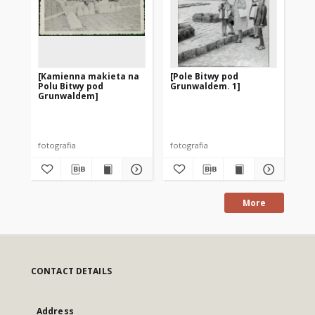
[Kamienna makieta na
[Pole Bitwy pod
[P
Polu Bitwy pod
Grunwaldem. 1]
Gr
Grunwaldem]
gr
fotografia
fotografia
fot
More
CONTACT DETAILS
Address