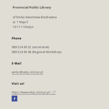
Provincial Public Library
of Emilia Sukertowa-Biedrawina
ul. 1 Maja 5
10-117 Olsztyn
Phone
089 524 90 32 (secretariat)
089 524 90 48 (Regional Workshop)
E-Mail
wmbc@wbp.olsztyn.pl
Visit us!
https://www.wbp.olsztyn.pl/