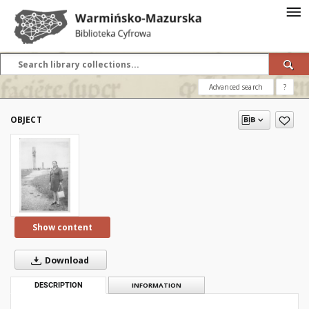
Advanced search
?
OBJECT
Show content
Download
DESCRIPTION
INFORMATION