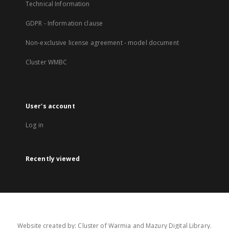
Technical Information
GDPR - Information clause
Non-exclusive license agreement - model document
Cluster WMBC
User's account
Log in
Recently viewed
Website created by: Cluster of Warmia and Mazury Digital Library.