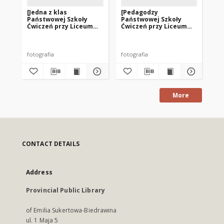
[Jedna z klas
[Pedagodzy
[K
Państwowej Szkoły
Państwowej Szkoły
Sz
Ćwiczeń przy Liceum
Ćwiczeń przy Liceum
Li
Pedagogicznym w
Pedagogicznym w
w 
Olsztynie. 5]
Olsztynie wraz z
rodzicami uczniów. 1]
fotografia
fotografia
fot
More
CONTACT DETAILS
Address
Provincial Public Library
of Emilia Sukertowa-Biedrawina
ul. 1 Maja 5