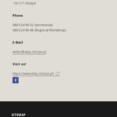
10-117 Olsztyn
Phone
089 524 90 32 (secretariat)
089 524 90 48 (Regional Workshop)
E-Mail
wmbc@wbp.olsztyn.pl
Visit us!
https://www.wbp.olsztyn.pl/
SITEMAP